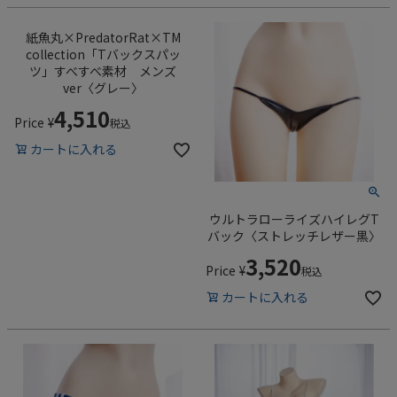
紙魚丸×PredatorRat×TM
collection「Tバックスパッ
ツ」すべすべ素材 メンズ
ver〈グレー〉
4,510
Price
¥
税込
カートに入れる
ウルトラローライズハイレグT
バック〈ストレッチレザー黒〉
3,520
Price
¥
税込
カートに入れる