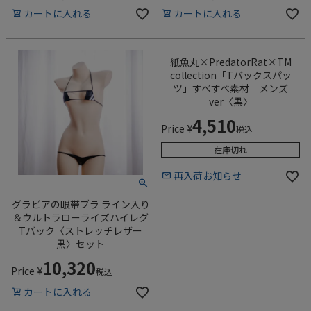
カートに入れる
カートに入れる
紙魚丸×PredatorRat×TM
collection「Tバックスパッ
ツ」すべすべ素材 メンズ
ver〈黒〉
4,510
Price
¥
税込
在庫切れ
再入荷お知らせ
グラビアの眼帯ブラ ライン入り
＆ウルトラローライズハイレグ
Tバック〈ストレッチレザー
黒〉セット
10,320
Price
¥
税込
カートに入れる