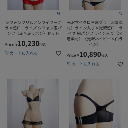
シフォンフリルノンワイヤーブ
光沢マイクロ三角ブラ（水着素
ラ×超ローライズ シフォン玉パ
材）ライン入り×光沢超ローラ
ンツ〈赤×赤リボン〉セット
イズ 紐パンツ ライン入り（水
着素材）〈光沢ネイビー×白ラ
10,230
イン〉
Price
¥
税込
10,890
カートに入れる
Price
¥
税込
カートに入れる