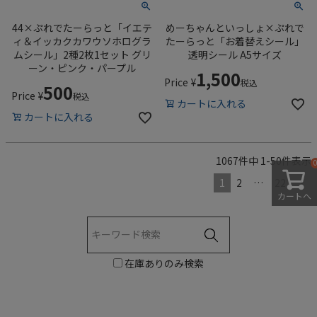
44×ぷれでたーらっと「イエテ
めーちゃんといっしょ×ぷれで
ィ＆イッカクカワウソホログラ
たーらっと「お着替えシール」
ムシール」2種2枚1セット グリ
透明シール A5サイズ
ーン・ピンク・パープル
1,500
Price
¥
税込
500
Price
¥
税込
カートに入れる
カートに入れる
1067
件中
1
-
50
件表示
1
2
…
22
カートへ
在庫ありのみ検索