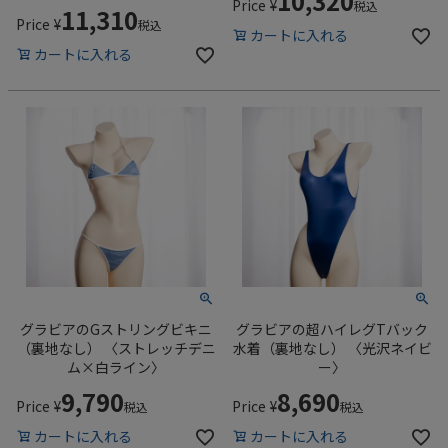
10,320
Price
¥
税込
11,310
Price
¥
税込
カートに入れる
カートに入れる
グラビアのGストリングビキニ
グラビアの超ハイレグTバック
（裏地なし） 〈ストレッチデニ
水着（裏地なし） 〈光沢ネイビ
ム×白ライン〉
ー〉
9,790
8,690
Price
¥
Price
¥
税込
税込
カートに入れる
カートに入れる