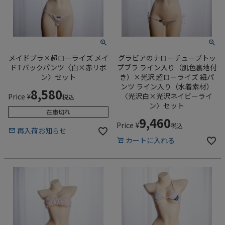
メイドブラ×超ローライズ メイ
グラビアのナローチューブトッ
ドTバックパンツ〈白×赤リボ
プブラ ライン入り（肌色裏地付
ン〉セット
き）×光沢 超ローライズ 紐パ
ンツ ライン入り（水着素材）
8,580
〈光沢白×光沢ネイビーライ
Price
¥
税込
ン〉セット
在庫切れ
9,460
Price
¥
税込
再入荷お知らせ
カートに入れる