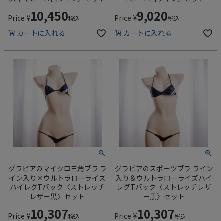
10,450
9,020
Price
¥
Price
¥
税込
税込
カートに入れる
カートに入れる
グラビアのマイクロ三角ブラ ラ
グラビアのスポーツブラ ライン
イン入り×ウルトラローライズ
入り＆ウルトラローライズハイ
ハイレグTバック〈ストレッチ
レグTバック〈ストレッチレザ
レザー黒〉セット
ー黒〉セット
10,307
10,307
Price
¥
Price
¥
税込
税込