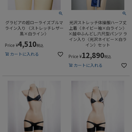
グラビアの超ローライズブルマ
光沢ストレッチ体操服ハーフ丈
ライン入り 〈ストレッチレザー
上着〈ネイビー袖×白ライン〉
黒×白ライン〉
×越中ふんどし六尺型パンツ ラ
イン入り〈光沢ネイビー×白ラ
4,510
イン〉セット
Price
¥
税込
12,890
カートに入れる
Price
¥
税込
カートに入れる