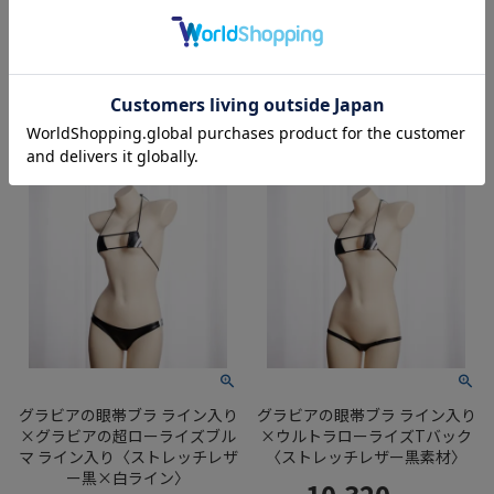
ッツ ライン入り」〈ストレッチ
4,510
レザー黒×白ライン〉
Price
¥
税込
11,750
カートに入れる
Price
¥
税込
カートに入れる
グラビアの眼帯ブラ ライン入り
グラビアの眼帯ブラ ライン入り
×グラビアの超ローライズブル
×ウルトラローライズTバック
マ ライン入り〈ストレッチレザ
〈ストレッチレザー黒素材〉
ー黒×白ライン〉