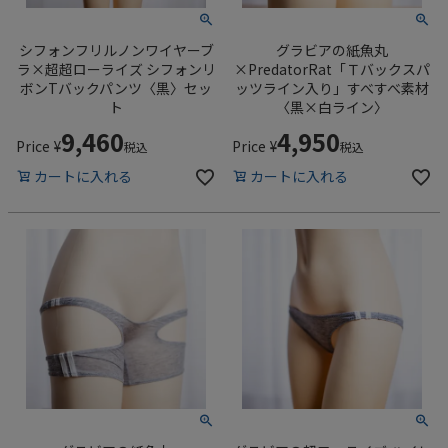
シフォンフリルノンワイヤーブ
グラビアの紙魚丸
ラ×超超ローライズ シフォンリ
×PredatorRat「Ｔバックスパ
ボンTバックパンツ〈黒〉セッ
ッツライン入り」すべすべ素材
ト
〈黒×白ライン〉
9,460
4,950
Price
¥
Price
¥
税込
税込
カートに入れる
カートに入れる