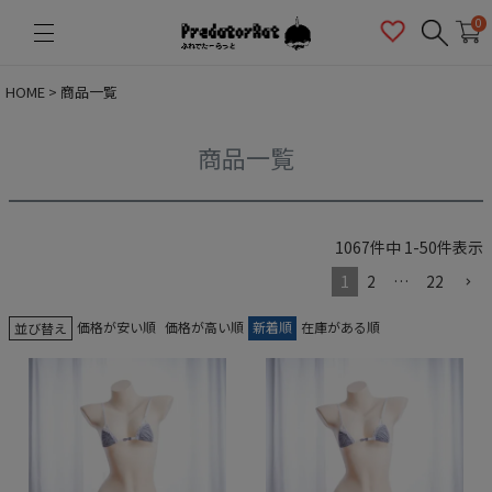
PredatorRat（プレデターラット）
0
HOME
商品一覧
商品一覧
1067
件中
1
-
50
件表示
1
2
…
22
価格が安い順
価格が高い順
新着順
在庫がある順
並び替え