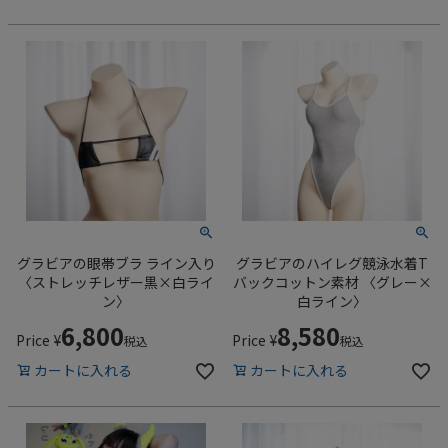
グラビアの眼帯ブラ ライン入り
グラビアのハイレグ競泳水着T
〈ストレッチレザー黒×白ライ
バックコットン素材 〈グレー×
ン〉
白ライン〉
6,800
8,580
Price
¥
Price
¥
税込
税込
カートに入れる
カートに入れる