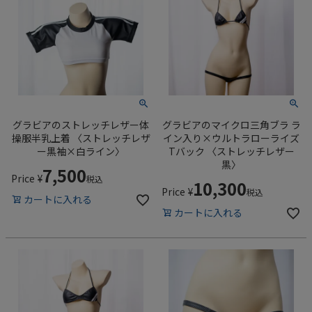
グラビアのストレッチレザー体
グラビアのマイクロ三角ブラ ラ
操服半乳上着 〈ストレッチレザ
イン入り×ウルトラローライズ
ー黒袖×白ライン〉
Tバック 〈ストレッチレザー
黒〉
7,500
Price
¥
税込
10,300
Price
¥
税込
カートに入れる
カートに入れる