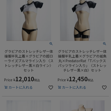
グラビアのストレッチレザー体
グラビアのストレッチレザー体
操服半乳上着×グラビアの超ロ
操服半乳上着×グラビアの紙魚
ーライズブルマライン入り 〈ス
丸×PredatorRat「Tバックス
トレッチレザー黒×白ライン〉
パッツライン入り」〈ストレッ
セット
チレザー黒×白〉セット
12,010
12,450
Price
¥
Price
¥
税込
税込
カートに入れる
カートに入れる