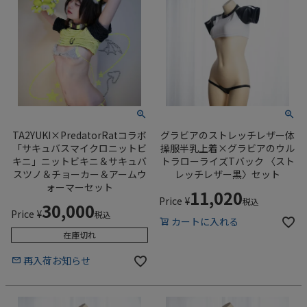
TA2YUKI×PredatorRatコラボ
グラビアのストレッチレザー体
「サキュバスマイクロニットビ
操服半乳上着×グラビアのウル
キニ」ニットビキニ＆サキュバ
トラローライズTバック 〈スト
スツノ＆チョーカー＆アームウ
レッチレザー黒〉セット
ォーマーセット
11,020
Price
¥
税込
30,000
Price
¥
税込
カートに入れる
在庫切れ
再入荷お知らせ