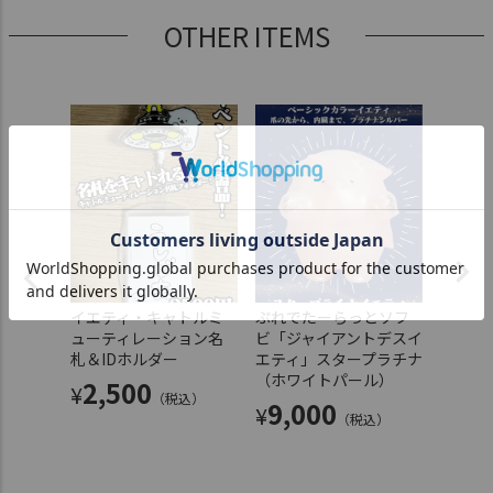
OTHER ITEMS
rRat
イエティ・キャトルミ
ぷれでたーらっとソフ
めーち
レグナ
ューティレーション名
ビ「ジャイアントデスイ
×ぷれ
ピンク
札＆IDホルダー
エティ」スタープラチナ
「お着
（ホワイトパール）
明シール
2,500
¥
税込）
（税込）
9,000
1,
¥
¥
（税込）