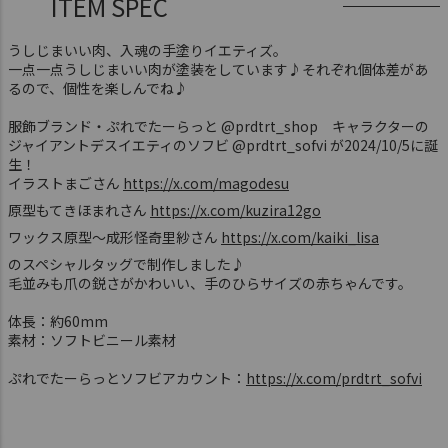
ITEM SPEC
うしじまいい肉、入魂の手塗りイエティズ。
一点一点うしじまいい肉が塗装をしています♪それぞれ個体差があ
るので、個性を楽しんでね♪
服飾ブランド・ぷれでたーらっと @prdtrt_shop キャラクターの
ジャイアントデスイエティのソフビ @prdtrt_sofvi が2024/10/5に誕
生！
イラストまごさん
https://x.com/magodesu
原型もてきほまれさん
https://x.com/kuzira12go
ワックス原型〜成形怪奇里紗さん
https://x.com/kaiki_lisa
のスペシャルタッグで制作しました♪
毛並みも爪の鋭さがかわいい、手のひらサイズの赤ちゃんです。
体長：約60mm
素材：ソフトビニール素材
ぷれでたーらっとソフビアカウント：
https://x.com/prdtrt_sofvi