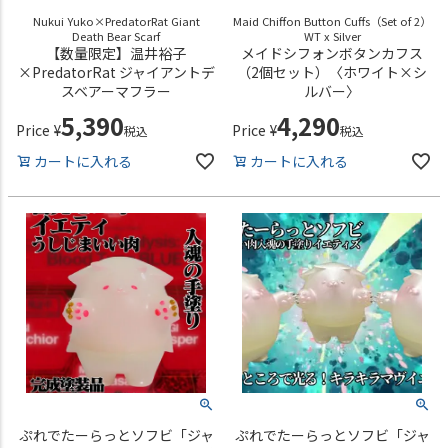
Nukui Yuko×PredatorRat Giant
Maid Chiffon Button Cuffs（Set of 2）
Death Bear Scarf
WT x Silver
【数量限定】温井裕子
メイドシフォンボタンカフス
×PredatorRat ジャイアントデ
（2個セット）〈ホワイト×シ
スベアーマフラー
ルバー〉
5,390
4,290
Price
¥
Price
¥
税込
税込
カートに入れる
カートに入れる
ぷれでたーらっとソフビ「ジャ
ぷれでたーらっとソフビ「ジャ