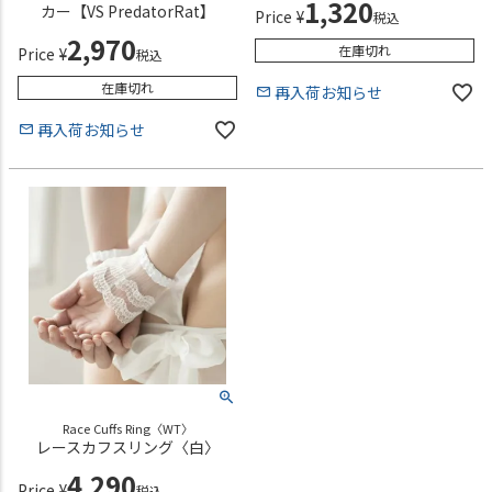
1,320
カー【VS PredatorRat】
Price
¥
税込
2,970
在庫切れ
Price
¥
税込
在庫切れ
再入荷お知らせ
再入荷お知らせ
Race Cuffs Ring〈WT〉
レースカフスリング〈白〉
4,290
Price
¥
税込