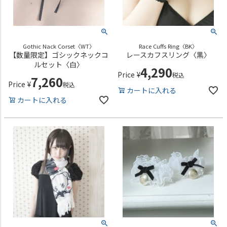
Gothic Nack Corset〈WT〉
Race Cuffs Ring〈BK〉
【数量限定】ゴシックネックコ
レースカフスリング〈黒〉
ルセット〈白〉
4,290
Price
¥
税込
7,260
Price
¥
税込
カートに入れる
カートに入れる