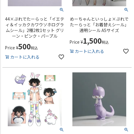
44×ぷれでたーらっと「イエテ
めーちゃんといっしょ×ぷれで
ィ＆イッカクカワウソホログラ
たーらっと「お着替えシール」
ムシール」2種2枚1セット グリ
透明シール A5サイズ
ーン・ピンク・パープル
1,500
Price
¥
税込
500
Price
¥
税込
カートに入れる
カートに入れる