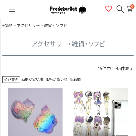
PredatorRat（プレデターラット）
0
HOME
アクセサリー・雑貨・ソフビ
アクセサリー・雑貨・ソフビ
45
件中
1
-
45
件表示
価格が安い順
価格が高い順
新着順
並び替え