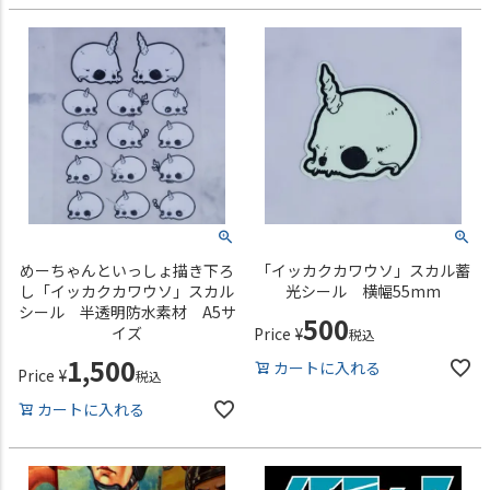
めーちゃんといっしょ描き下ろ
「イッカクカワウソ」スカル蓄
し「イッカクカワウソ」スカル
光シール 横幅55mm
シール 半透明防水素材 A5サ
500
イズ
Price
¥
税込
1,500
カートに入れる
Price
¥
税込
カートに入れる