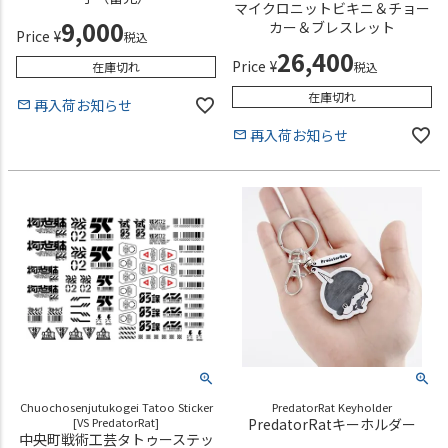
マイクロニットビキニ＆チョー
9,000
カー＆ブレスレット
Price
¥
税込
26,400
Price
¥
在庫切れ
税込
在庫切れ
再入荷お知らせ
再入荷お知らせ
Chuochosenjutukogei Tatoo Sticker
PredatorRat Keyholder
[VS PredatorRat]
PredatorRatキーホルダー
中央町戦術工芸タトゥーステッ