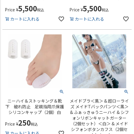
5,500
5,500
Price
¥
Price
¥
税込
税込
カートに入れる
カートに入れる
ニーハイ＆ストッキング＆靴
メイドブラ＜黒＞ & 超ローライ
下 破れ防止 足親指用爪保護
ズ メイドTバックパンツ＜黒＞
シリコンキャップ（2個）白
& ふぁっきゅうニーハイ & シフ
ォンリボンキャットガーター
250
（2個セット）＜白＞ & メイド
Price
¥
税込
シフォンボタンカフス（2個セ
カートに入れる