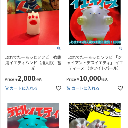
ぷれでたーらっとソフビ 強襲
ぷれでたーらっと ソフビ 「ジ
用イエティハンド（指人形）蓄
ャイアントデスイエティ」 イエ
光
ティーヌ （ホワイトパール）
2,000
10,000
Price
¥
Price
¥
税込
税込
カートに入れる
カートに入れる