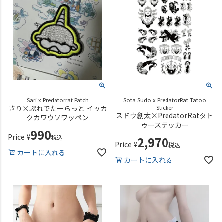
Sari x Predatorrat Patch
Sota Sudo x PredatorRat Tatoo
さり×ぷれでたーらっと イッカ
Sticker
スドウ創太×PredatorRatタト
クカワウソワッペン
ゥーステッカー
990
Price
¥
税込
2,970
Price
¥
税込
カートに入れる
カートに入れる