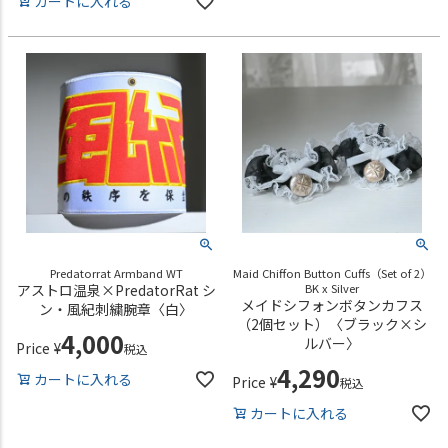
カートに入れる
Predatorrat Armband WT
Maid Chiffon Button Cuffs（Set of 2）
アストロ温泉×PredatorRat シ
BK x Silver
メイドシフォンボタンカフス
ン・風紀刺繍腕章〈白〉
（2個セット）〈ブラック×シ
4,000
ルバー〉
Price
¥
税込
4,290
カートに入れる
Price
¥
税込
カートに入れる