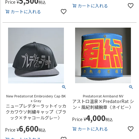
5,500
Price
¥
税込
カートに入れる
カートに入れる
New Predatorrat Embroidery Cap BK
Predatorrat Armband NV
x Gray
アストロ温泉×PredatorRat シ
ニュープレデターラットイッカ
ン・風紀刺繍腕章〈ネイビー〉
クカワウソ刺繍キャップ〈ブラ
4,000
ック×チャコールグレー〉
Price
¥
税込
6,600
カートに入れる
Price
¥
税込