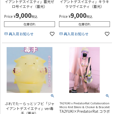
イアントデスイエティ」蓄光ゼ
イアントデスイエティ」キラキ
ロ号イエティ（蓄光）
ラマヴイエティ（蓄光）
9,000
9,000
Price
¥
Price
¥
税込
税込
在庫切れ
在庫切れ
再入荷お知らせ
再入荷お知らせ
ぷれでたーらっとソフビ「ジャ
TA2YUKI x PredatorRat Collaboration
Micro Knit Bikini & Choker & Bracelet
イアントデスイエティ」ver毒
TA2YUKI×PredatorRat コラボ
手（蓄光）