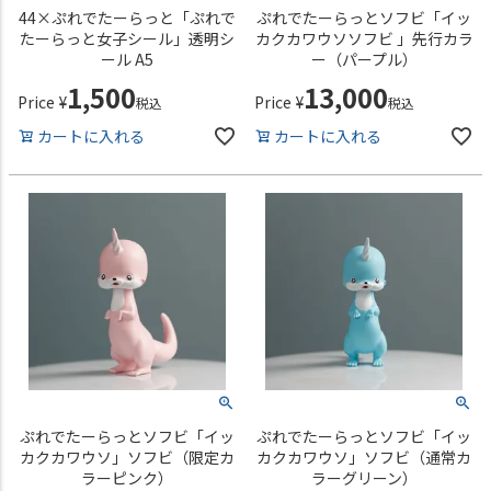
44×ぷれでたーらっと「ぷれで
ぷれでたーらっとソフビ「イッ
たーらっと女子シール」透明シ
カクカワウソソフビ 」先行カラ
ール A5
ー（パープル）
1,500
13,000
Price
¥
Price
¥
税込
税込
カートに入れる
カートに入れる
ぷれでたーらっとソフビ「イッ
ぷれでたーらっとソフビ「イッ
カクカワウソ」ソフビ（限定カ
カクカワウソ」ソフビ（通常カ
ラーピンク）
ラーグリーン）