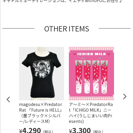
キャトルミューティレーションは、イエティwithUFOにお任せ♪
OTHER ITEMS
ラ ラ
magodesu×Predator
ア～ミ～×PredatorRa
グラビ
ネイビ
Rat 「Future is HELL」
t「ICHIGO MILK」ニー
角ブラ
〈墨ブラック×シルバ
ハイ(うしじまいい肉Pr
〈スト
ー/レディースM〉
esents)
×白ラ
込）
4,290
3,300
6,
¥
¥
¥
（税込）
（税込）