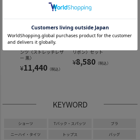
クロ三
ストレッチレザーメイ
メイドブラ〈黒×ブラ
メイド
素材
ドブラ〈ストレッチレ
ックリボン〉 & 超ロー
ボン〉 
ダーTバッ
ザー 黒〉 & ストレッチ
ライズ メイドTバック
メイド
レザーメイドTバックパ
パンツ〈黒×ブラック
赤〉
ンツ〈ストレッチレザ
リボン〉セット
8,
¥
込）
ー 黒〉
8,580
¥
（税込）
11,440
¥
（税込）
KEYWORD
ショーツ
Tバック・スパッツ
ブラ
ニーハイ・タイツ
トップス
バッグ