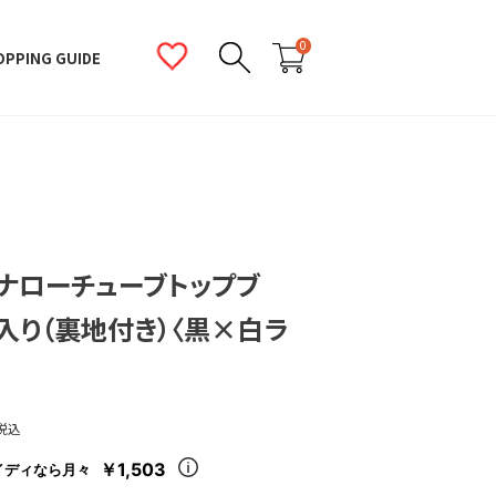
0
OPPING GUIDE
ナローチューブトップブ
入り（裏地付き）〈黒×白ラ
税込
￥1,503
イディなら月々