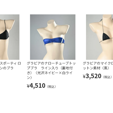
べす
スポーティ ロ
グラビアの眼帯ブラ（黒）
グラビアのナローチューブトッ
メイドブラ〈黒×ブラック
グラビアのマイクロ
ボンのブラ
プブラ ライン入り（裏地付
ットン素材〈黒〉
4,950
4,950
¥
¥
（税込）
（税込）
き）〈光沢ネイビー×白ライ
3,520
¥
（税込
ン〉
）
4,510
¥
（税込）