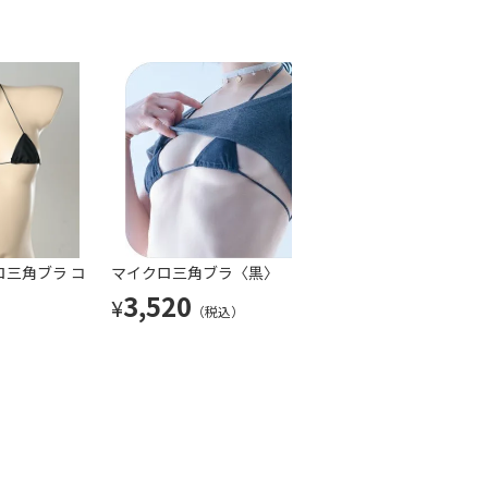
リボン〉
三角ブラ コ
ストレッチレザーメイドブラ〈スト
マイクロ三角ブラ〈黒〉
マイクロ三角ブラ 
グラビアのマイクロ
レッチレザー 黒〉
素材 & 超ローライ
べすべ素材〈グレ
3,520
¥
（税込）
ク〈ストレッチデニ
7,150
3,520
¥
¥
）
（税込）
（税込）
7,040
¥
（税込）