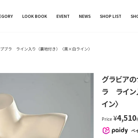
レデターラット）
EGORY
LOOK BOOK
EVENT
NEWS
SHOP LIST
SH
ップブラ ライン入り（裏地付き）〈黒×白ライン〉
グラビアの
ラ ライン
イン〉
4,510
¥
Price
ペ