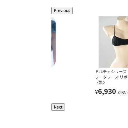
Previous
マイクロ三角ブラ〈黒〉
グラビアのマイクロ三角ブラ す
ドルチェシリーズ 
べ素材〈グレー〉
リータレース リ
3,520
¥
（税込）
〈黒〉
3,520
¥
（税込）
6,930
¥
（税込
Next