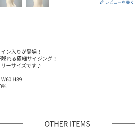
レビューを書く
ライン入りが登場！
が隠れる極細サイジング！
フリーサイズです♪
60 H89
0％
OTHER ITEMS