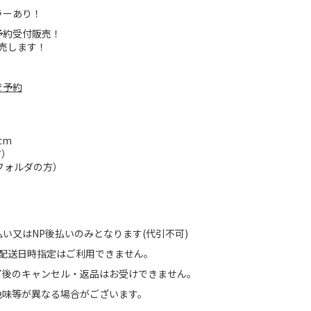
ラーあり！
予約受付販売！
販売します！
で予約
cm
方）
フォルダの方）
い又はNP後払いのみとなります(代引不可)
。配送日時指定はご利用できません。
了後のキャンセル・返品はお受けできません。
色味等が異なる場合がございます。