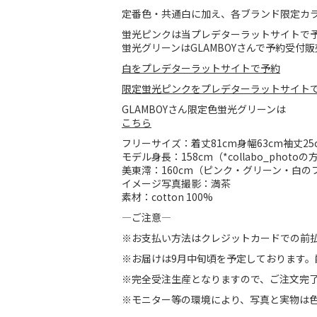
定番色・共通白に加え、各ブランド限定カ
蛍光ピンクは当プレデターラットサイトで
蛍光グリーンはGLAMBOYさんで予約受付
白をプレデターラットサイトで予約
限定蛍光ピンクをプレデターラットサイト
GLAMBOYさん限定色蛍光グリーンは
こちら
フリーサイズ：着丈81cm身幅63cm袖丈25
モデル身長：158cm（*collabo_photoの
美東澪：160cm（ピンク・グリーン・白の
イメージ写真撮影：満茶
素材：cotton 100%
—ご注意—
※お支払い方法はクレジットカードでの前払
※お届けは9月中旬頃を予定しております
※完全受注生産となりますので、ご注文完
※モニター等の環境により、写真と実物は