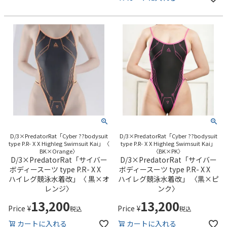
D/3×PredatorRat「Cyber ??bodysuit
D/3×PredatorRat「Cyber ??bodysuit
type P.R- X X Highleg Swimsuit Kai」〈
type P.R- X X Highleg Swimsuit Kai」
BK×Orange〉
〈BK×PK〉
D/3×PredatorRat「サイバー
D/3×PredatorRat「サイバー
ボディースーツ type P.R- X X
ボディースーツ type P.R- X X
ハイレグ競泳水着改」〈 黒×オ
ハイレグ競泳水着改」 〈黒×ピ
レンジ〉
ンク〉
13,200
13,200
Price
¥
Price
¥
税込
税込
カートに入れる
カートに入れる