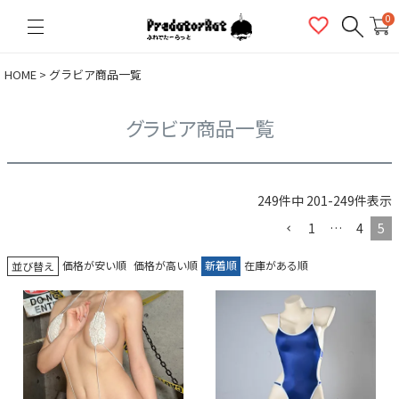
PredatorRat（プレデターラット）
0
HOME
グラビア商品一覧
グラビア商品一覧
249
件中
201
-
249
件表示
1
…
4
5
価格が安い順
価格が高い順
新着順
在庫がある順
並び替え