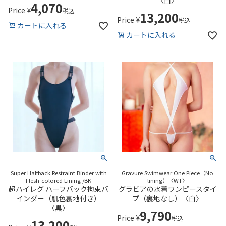
4,070
Price
¥
税込
13,200
Price
¥
税込
カートに入れる
カートに入れる
Super Halfback Restraint Binder with
Gravure Swimwear One Piece（No
Flesh-colored Lining /BK
lining）〈WT〉
超ハイレグ ハーフバック拘束バ
グラビアの水着ワンピースタイ
インダー（肌色裏地付き）
プ（裏地なし）〈白〉
〈黒〉
9,790
Price
¥
税込
13,200