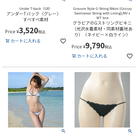
Under T-back〈GR〉
Gravure Style G-String Bikini (Grossy
アンダーTバック〈グレー〉
Swimwear String with Lining)/NV x
WT line
すべすべ素材
グラビアのGストリングビキニ
3,520
（光沢水着素材・同素材裏地あ
Price
¥
税込
り）〈ネイビー×白ライン〉
カートに入れる
9,790
Price
¥
税込
カートに入れる