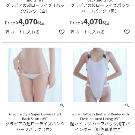
グラビアの超ローライズ Tバッ
グラビアの超ローライズパンツ
クパンツ〈白〉
ハーフバック〈黒〉
4,070
4,070
Price
¥
Price
¥
税込
税込
カートに入れる
カートに入れる
Gravure Style Super Lowrise Harf
Super Halfback Restraint Binder with
Back Shorts /WT
Flesh-colored Lining /WT
グラビアの超ローライズパンツ
超ハイレグ ハーフバック拘束バ
ハーフバック〈白〉
インダー（肌色裏地付き）
〈白〉