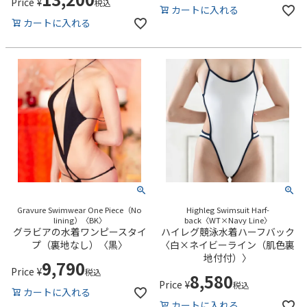
Price
¥
税込
カートに入れる
カートに入れる
Gravure Swimwear One Piece（No
Highleg Swimsuit Harf-
lining）〈BK〉
back〈WT×Navy Line〉
グラビアの水着ワンピースタイ
ハイレグ競泳水着ハーフバック
プ（裏地なし）〈黒〉
〈白×ネイビーライン（肌色裏
地付付）〉
9,790
Price
¥
税込
8,580
Price
¥
税込
カートに入れる
カートに入れる