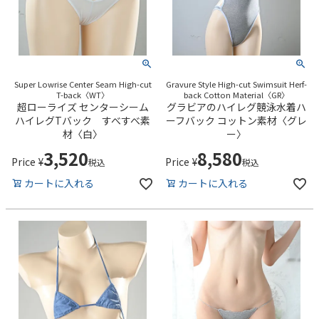
Super Lowrise Center Seam High-cut
Gravure Style High-cut Swimsuit Herf-
T-back〈WT〉
back Cotton Material〈GR〉
超ローライズ センターシーム
グラビアのハイレグ競泳水着ハ
ハイレグTバック すべすべ素
ーフバック コットン素材〈グレ
材〈白〉
ー〉
3,520
8,580
Price
¥
Price
¥
税込
税込
カートに入れる
カートに入れる