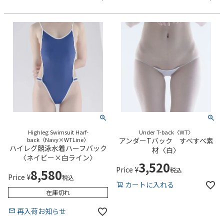
Highleg Swimsuit Harf-
Under T-back〈WT〉
back〈Navy×WTLine〉
アンダーTバック すべすべ素
ハイレグ競泳水着ハーフバック
材〈白〉
〈ネイビー×白ライン〉
3,520
Price
¥
税込
8,580
Price
¥
税込
カートに入れる
在庫切れ
再入荷お知らせ