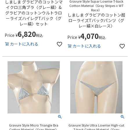
しましま グラビアのコットンマ
Gravure Style Supar Lowrise T-back
Cotton Material〈Gray Stripes x WT
イクロ三角ブラ〈グレー縞〉&
Race〉
グラビアのコットンウルトラロ
しましま グラビアのコットン超
ーライズハイレグTバック〈グ
ローライズTバックパンツ〈グ
レー縞〉セット
レー縞×白レース〉
6,820
4,070
Price
¥
税込
Price
¥
税込
カートに入れる
カートに入れる
Gravure Style Micro Triangle Bra
Gravure Style Ultra Lowrise High-cut
Cotton Material〈Gray Stripes〉
T-back Cotton Material〈Gray