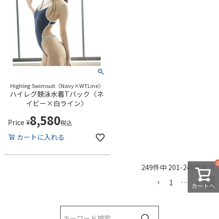
Highleg Swimsuit〈Navy×WTLine〉
ハイレグ競泳水着Tバック〈ネ
イビー×白ライン〉
8,580
Price
¥
税込
カートに入れる
249
件中
201
-
249
件表示
1
…
4
5
カートへ