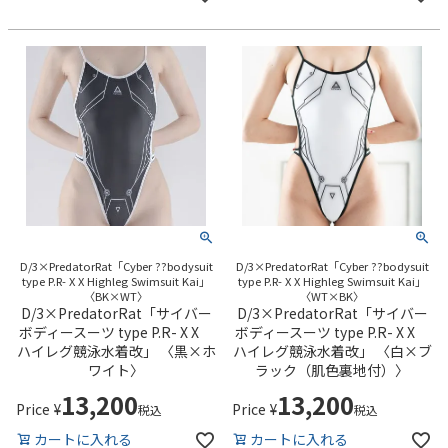
D/3×PredatorRat「Cyber ??bodysuit
D/3×PredatorRat「Cyber ??bodysuit
type P.R- X X Highleg Swimsuit Kai」
type P.R- X X Highleg Swimsuit Kai」
〈BK×WT〉
〈WT×BK〉
D/3×PredatorRat「サイバー
D/3×PredatorRat「サイバー
ボディースーツ type P.R- X X
ボディースーツ type P.R- X X
ハイレグ競泳水着改」 〈黒×ホ
ハイレグ競泳水着改」 〈白×ブ
ワイト〉
ラック（肌色裏地付）〉
13,200
13,200
Price
¥
Price
¥
税込
税込
カートに入れる
カートに入れる