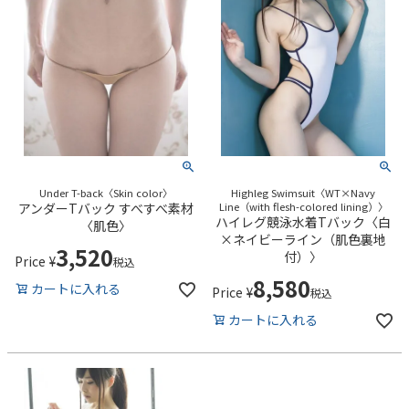
Under T-back〈Skin color〉
Highleg Swimsuit〈WT×Navy
アンダーTバック すべすべ素材
Line（with flesh-colored lining）〉
ハイレグ競泳水着Tバック〈白
〈肌色〉
×ネイビーライン（肌色裏地
3,520
付）〉
Price
¥
税込
8,580
カートに入れる
Price
¥
税込
カートに入れる