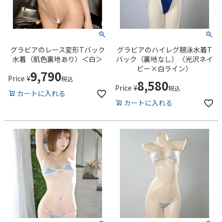
グラビアのレース変形Tバック
グラビアのハイレグ競泳水着T
水着（肌色裏地あり）＜白＞
バック（裏地なし）〈光沢ネイ
ビー×白ライン〉
9,790
Price
¥
税込
8,580
Price
¥
税込
カートに入れる
カートに入れる