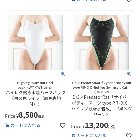
Highleg Swimsuit Harf-
D/3×PredatorRat「Cyber ??bodysuit
back〈WT×WT Line〉
type P.R- X X Highleg Swimsuit Kai」
ハイレグ競泳水着ハーフバック
〈BK×GR〉
D/3×PredatorRat「サイバー
〈白×白ライン（肌色裏地
ボディースーツ type P.R- X X
付）〉
ハイレグ競泳水着改」 〈黒×グ
8,580
リーン〉
Price
¥
税込
13,200
カートに入れる
Price
¥
税込
カートに入れる