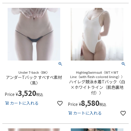
Under T-back〈BK〉
HighlegSwimsuit〈WT×WT
アンダーTバック すべすべ素材
Line（with flesh-colored lining）〉
ハイレグ競泳水着Tバック〈白
〈黒〉
×ホワイトライン（肌色裏地
3,520
付）〉
Price
¥
税込
8,580
カートに入れる
Price
¥
税込
カートに入れる