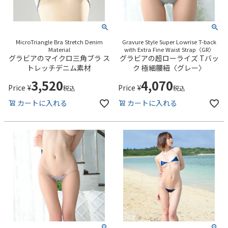
MicroTriangle Bra Stretch Denim
Gravure Style Super Lowrise T-back
Material
with Extra Fine Waist Strap〈GR〉
グラビアのマイクロ三角ブラ ス
グラビアの超ローライズ Tバッ
トレッチデニム素材
ク 極細腰紐〈グレー〉
3,520
4,070
Price
¥
Price
¥
税込
税込
カートに入れる
カートに入れる