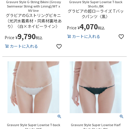
Gravure Style G-String Bikini (Grossy
Gravure Style Super Lowrise T-back
Swimwear String with Lining)/WT x
Shorts /BK
NV line
グラビアの超ローライズ Tバッ
グラビアのGストリングビキニ
クパンツ〈黒〉
（光沢水着素材・同素材裏地あ
4,070
り）〈白×ネイビーライン〉
Price
¥
税込
9,790
カートに入れる
Price
¥
税込
カートに入れる
Gravure Style Super Lowrise T-back
Gravure Style Super Lowrise Harf
Shorts /WT
Back Shorts /BK