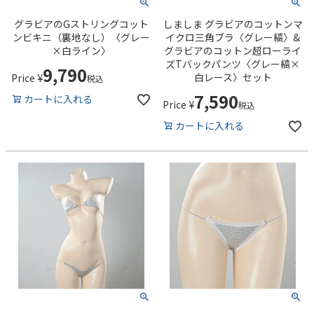
グラビアのGストリングコット
しましま グラビアのコットンマ
ンビキニ（裏地なし）〈グレー
イクロ三角ブラ〈グレー縞〉&
×白ライン〉
グラビアのコットン超ローライ
ズTバックパンツ〈グレー縞×
9,790
白レース〉セット
Price
¥
税込
7,590
カートに入れる
Price
¥
税込
カートに入れる