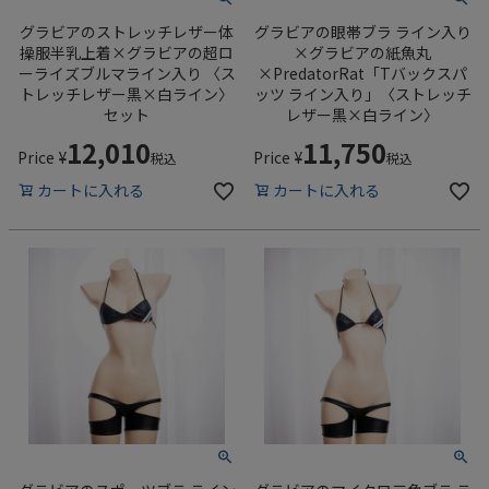
グラビアのストレッチレザー体
グラビアの眼帯ブラ ライン入り
操服半乳上着×グラビアの超ロ
×グラビアの紙魚丸
ーライズブルマライン入り 〈ス
×PredatorRat「Tバックスパ
トレッチレザー黒×白ライン〉
ッツ ライン入り」〈ストレッチ
セット
レザー黒×白ライン〉
12,010
11,750
Price
¥
Price
¥
税込
税込
カートに入れる
カートに入れる