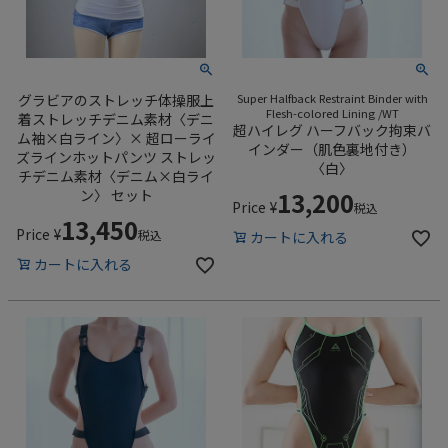
グラビアのストレッチ体操服上
Super Halfback Restraint Binder with
Flesh-colored Lining /WT
着ストレッチデニム素材〈デニ
超ハイレグ ハーフバック拘束バ
ム袖×白ライン〉× 超ローライ
インダー（肌色裏地付き）
ズラインホットパンツ ストレッ
〈白〉
チデニム素材〈デニム×白ライ
ン〉 セット
13,200
Price
¥
税込
13,450
Price
¥
税込
カートに入れる
カートに入れる