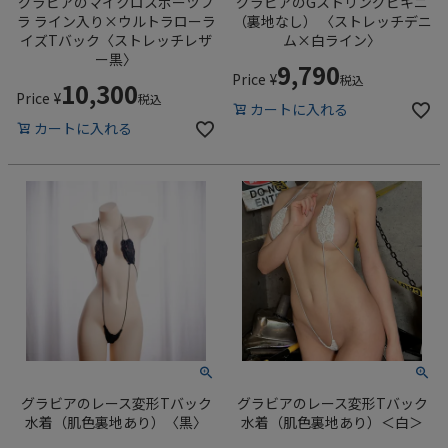
グラビアのマイクロスポーツブ
グラビアのGストリングビキニ
ラ ライン入り×ウルトラローラ
（裏地なし） 〈ストレッチデニ
イズTバック〈ストレッチレザ
ム×白ライン〉
ー黒〉
9,790
Price
¥
税込
10,300
Price
¥
税込
カートに入れる
カートに入れる
グラビアのレース変形Tバック
グラビアのレース変形Tバック
水着（肌色裏地あり）〈黒〉
水着（肌色裏地あり）＜白＞