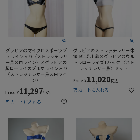
グラビアのマイクロスポーツブ
グラビアのストレッチレザー体
ラ ライン入り〈ストレッチレザ
操服半乳上着×グラビアのウル
ー黒×白ライン〉×グラビアの
トラローライズTバック 〈スト
超ローライズブルマ ライン入り
レッチレザー黒〉セット
〈ストレッチレザー黒×白ライ
11,020
ン〉
Price
¥
税込
11,297
カートに入れる
Price
¥
税込
カートに入れる