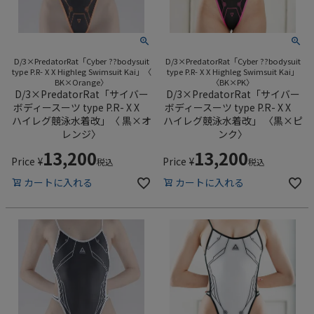
D/3×PredatorRat「Cyber ??bodysuit
D/3×PredatorRat「Cyber ??bodysuit
type P.R- X X Highleg Swimsuit Kai」〈
type P.R- X X Highleg Swimsuit Kai」
BK×Orange〉
〈BK×PK〉
D/3×PredatorRat「サイバー
D/3×PredatorRat「サイバー
ボディースーツ type P.R- X X
ボディースーツ type P.R- X X
ハイレグ競泳水着改」〈 黒×オ
ハイレグ競泳水着改」 〈黒×ピ
レンジ〉
ンク〉
13,200
13,200
Price
¥
Price
¥
税込
税込
カートに入れる
カートに入れる