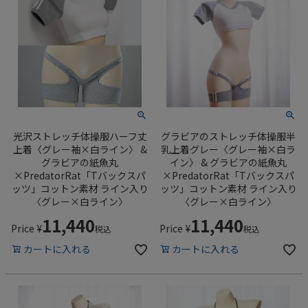
光沢ストレッチ体操服ハーフ丈
グラビアのストレッチ体操服半
上着〈グレー袖×白ライン〉 &
乳上着グレー〈グレー袖×白ラ
グラビアの紙魚丸
イン〉 & グラビアの紙魚丸
×PredatorRat「Tバックスパ
×PredatorRat「Tバックスパ
ッツ」コットン素材 ライン入り
ッツ」コットン素材 ライン入り
〈グレー×白ライン〉
〈グレー×白ライン〉
11,440
11,440
Price
¥
Price
¥
税込
税込
カートに入れる
カートに入れる