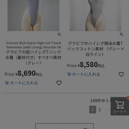
Gravure Style Supar High-cut T-back
グラビアのハイレグ競泳水着T
Swimwear (with Lining) Smooth GR
バックコットン素材 〈グレー×
グラビアの超ハイレグTバック
白ライン〉
水着（裏地付き）すべすべ素材
8,580
〈グレー〉
Price
¥
税込
8,690
Price
¥
カートに入れる
税込
カートに入れる
249
件中
1
-
50
件表示
1
2
…
5
カートへ