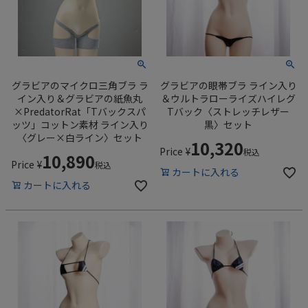
グラビアのマイクロ三角ブラ ラ
グラビアの眼帯ブラ ライン入り
イン入り＆グラビアの紙魚丸
＆ウルトラローライズハイレグ
×PredatorRat「Tバックスパ
Tバック〈ストレッチレザー
ッツ」コットン素材 ライン入り
黒〉セット
〈グレー×白ライン〉セット
10,320
Price
¥
税込
10,890
Price
¥
税込
カートに入れる
カートに入れる