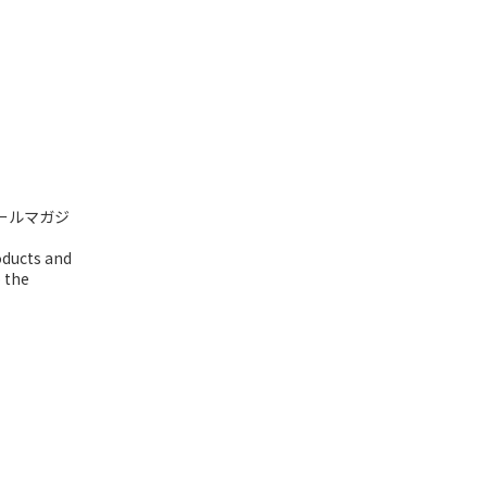
ールマガジ
oducts and
o the