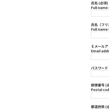
氏名 (必須)
Full name 
氏名（フリガ
Full name 
Ｅメールアド
Email addr
パスワード (必
郵便番号 (
Postal cod
都道府県 (必