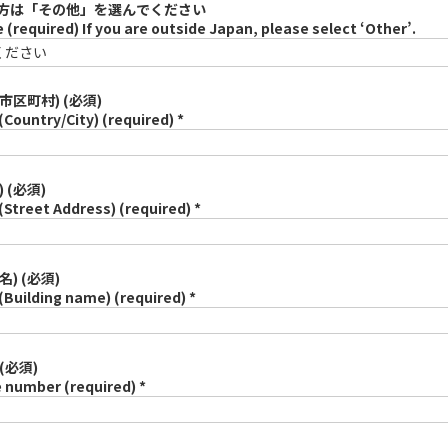
方は「その他」を選んでください
 (required) If you are outside Japan, please select ‘Other’.
市区町村) (必須)
(Country/City) (required) *
 (必須)
(Street Address) (required) *
名) (必須)
(Building name) (required) *
(必須)
 number (required) *