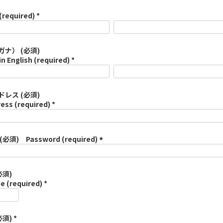
(required) *
ナ） (必須)
in English (required) *
レス (必須)
ess (required) *
須) Password (required)
(
必
須
必須)
)
e (required) *
須) *