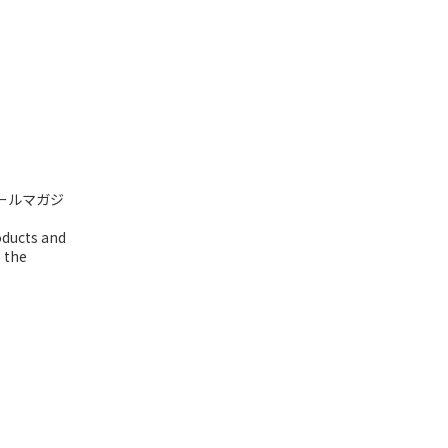
ールマガジ
oducts and
o the