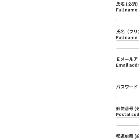
氏名 (必須)
Full name 
氏名（フリガ
Full name 
Ｅメールアド
Email addr
パスワード (必
郵便番号 (
Postal cod
都道府県 (必