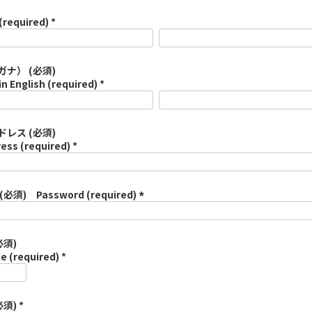
(required) *
ナ） (必須)
in English (required) *
レス (必須)
ess (required) *
須) Password (required)
(
必
須
必須)
)
e (required) *
須) *