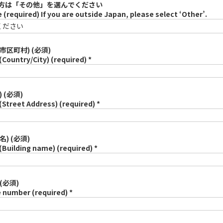
方は「その他」を選んでください
 (required) If you are outside Japan, please select ‘Other’.
市区町村) (必須)
(Country/City) (required) *
 (必須)
(Street Address) (required) *
名) (必須)
(Building name) (required) *
(必須)
 number (required) *