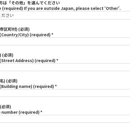
方は「その他」を選んでください
 (required) If you are outside Japan, please select ‘Other’.
市区町村) (必須)
(Country/City) (required) *
 (必須)
(Street Address) (required) *
名) (必須)
(Building name) (required) *
(必須)
 number (required) *