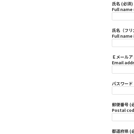
氏名 (必須)
Full name 
氏名（フリガ
Full name 
Ｅメールアド
Email addr
パスワード (必
郵便番号 (
Postal cod
都道府県 (必