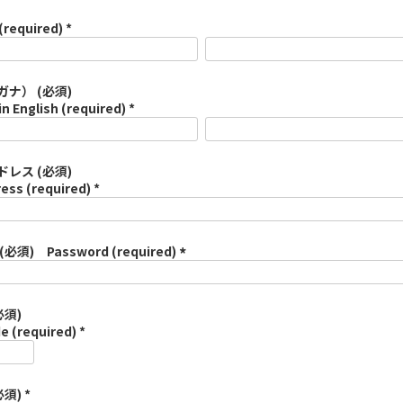
(required) *
ナ） (必須)
in English (required) *
レス (必須)
ess (required) *
須) Password (required)
(
必
須
必須)
)
e (required) *
須) *