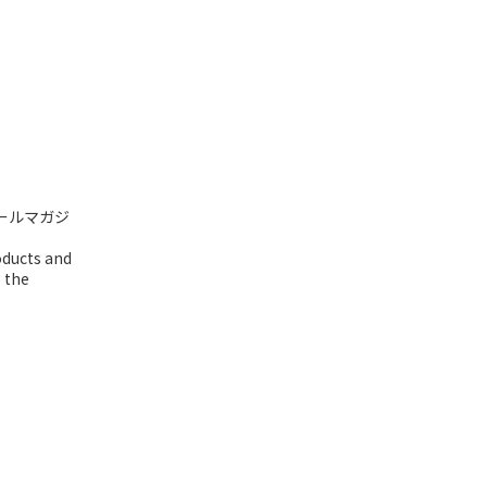
ールマガジ
oducts and
o the