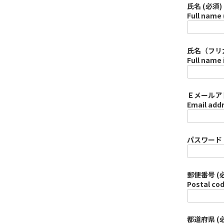
氏名 (必須)
Full name 
氏名（フリガ
Full name 
Ｅメールアド
Email addr
パスワード (必
郵便番号 (
Postal cod
都道府県 (必