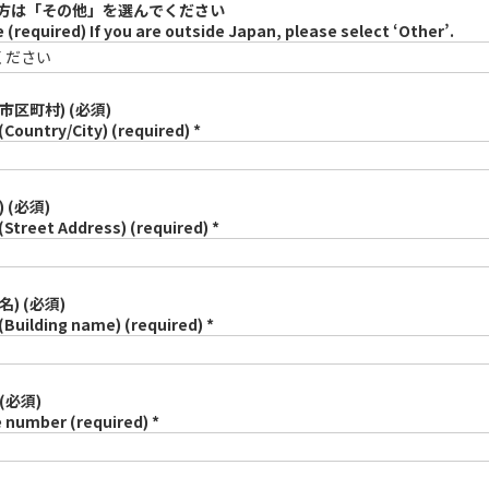
方は「その他」を選んでください
 (required) If you are outside Japan, please select ‘Other’.
市区町村) (必須)
(Country/City) (required) *
 (必須)
(Street Address) (required) *
名) (必須)
(Building name) (required) *
(必須)
 number (required) *