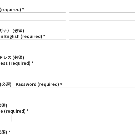
(required) *
ナ） (必須)
in English (required) *
レス (必須)
ess (required) *
須) Password (required)
(
必
須
必須)
)
e (required) *
須) *