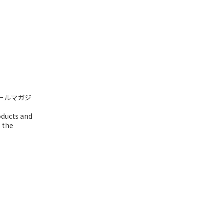
ールマガジ
oducts and
o the