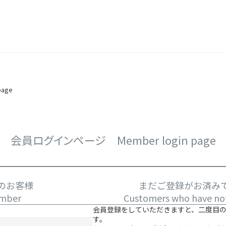
age
会員ログインページ Member login page
のお客様
まだご登録がお済み
ember
Customers who have not
会員登録をしていただきますと、二度目
す。