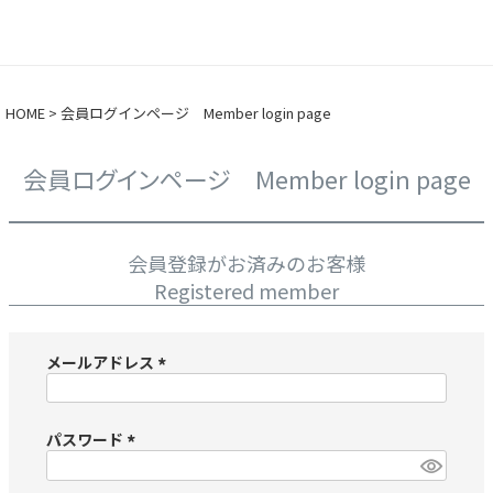
0
HOME
会員ログインページ Member login page
会員ログインページ Member login page
会員登録がお済みのお客様
Registered member
メールアドレス
(
必
須
パスワード
)
(
必