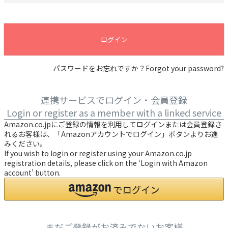
須
)
ログイン
パスワードをお忘れですか？Forgot your password?
連携サービスでログイン・会員登録
Login or register as a member with a linked service
Amazon.co.jpにご登録の情報を利用してログインまたは会員登録さ
れるお客様は、「Amazonアカウントでログイン」ボタンよりお進
みください。
If you wish to login or register using your Amazon.co.jp
registration details, please click on the ‘Login with Amazon
account’ button.
まだご登録がお済みでないお客様