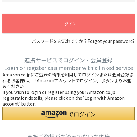
須
)
ログイン
パスワードをお忘れですか？Forgot your password?
連携サービスでログイン・会員登録
Login or register as a member with a linked service
Amazon.co.jpにご登録の情報を利用してログインまたは会員登録さ
れるお客様は、「Amazonアカウントでログイン」ボタンよりお進
みください。
If you wish to login or register using your Amazon.co.jp
registration details, please click on the ‘Login with Amazon
account’ button.
まだご登録がお済みでないお客様