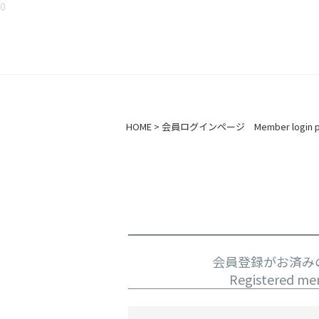
0
HOME
会員ログインページ Member login p
会員登録がお済み
Registered m