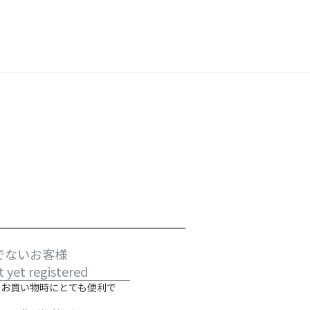
でないお客様
 yet registered
のお買い物時にとても便利で