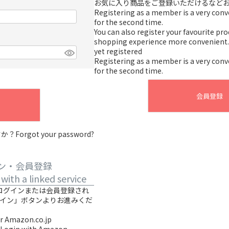
お気に入り商品をご登録いただけるなど
Registering as a member is a very conv
for the second time.
You can also register your favourite p
shopping experience more convenient
yet registered
Registering as a member is a very conv
for the second time.
会員登録
rgot your password?
ン・会員登録
with a linked service
してログインまたは会員登録され
グイン」ボタンよりお進みくだ
our Amazon.co.jp