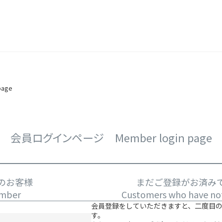
age
会員ログインページ Member login page
のお客様
まだご登録がお済み
ember
Customers who have not
会員登録をしていただきますと、二度目
す。