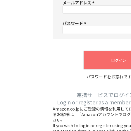
メールアドレス
(
必
須
パスワード
)
(
必
須
)
ログイン
パスワードをお忘れですか？Fo
連携サービスでログイ
Login or register as a member 
Amazon.co.jpにご登録の情報を利用
るお客様は、「Amazonアカウントでロ
さい。
If you wish to login or register using y