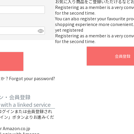
お気に入り商品をご登録いただけるなど
Registering as a member is a very conv
for the second time.
You can also register your favourite p
shopping experience more convenient
yet registered
Registering as a member is a very conv
for the second time.
会員登録
rgot your password?
ン・会員登録
with a linked service
してログインまたは会員登録され
グイン」ボタンよりお進みくだ
our Amazon.co.jp