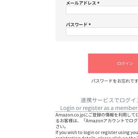
メールアドレス
(
必
須
パスワード
)
(
必
須
)
ログイン
パスワードをお忘れですか？Fo
連携サービスでログイ
Login or register as a member 
Amazon.co.jpにご登録の情報を利用
るお客様は、「Amazonアカウントでロ
さい。
If you wish to login or register using y