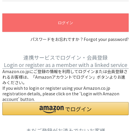
須
)
ログイン
パスワードをお忘れですか？Forgot your password?
連携サービスでログイン・会員登録
Login or register as a member with a linked service
Amazon.co.jpにご登録の情報を利用してログインまたは会員登録さ
れるお客様は、「Amazonアカウントでログイン」ボタンよりお進
みください。
If you wish to login or register using your Amazon.co.jp
registration details, please click on the ‘Login with Amazon
account’ button.
まだご登録がお済みでないお客様