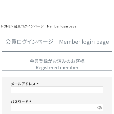
0
HOME
会員ログインページ Member login page
会員ログインページ Member login page
会員登録がお済みのお客様
Registered member
メールアドレス
(
必
須
パスワード
)
(
必