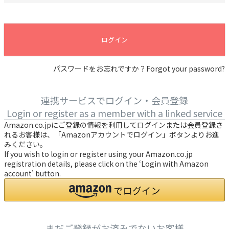
須
)
ログイン
パスワードをお忘れですか？Forgot your password?
連携サービスでログイン・会員登録
Login or register as a member with a linked service
Amazon.co.jpにご登録の情報を利用してログインまたは会員登録さ
れるお客様は、「Amazonアカウントでログイン」ボタンよりお進
みください。
If you wish to login or register using your Amazon.co.jp
registration details, please click on the ‘Login with Amazon
account’ button.
まだご登録がお済みでないお客様