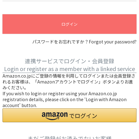
須
)
ログイン
パスワードをお忘れですか？Forgot your password?
連携サービスでログイン・会員登録
Login or register as a member with a linked service
Amazon.co.jpにご登録の情報を利用してログインまたは会員登録さ
れるお客様は、「Amazonアカウントでログイン」ボタンよりお進
みください。
If you wish to login or register using your Amazon.co.jp
registration details, please click on the ‘Login with Amazon
account’ button.
まだご登録がお済みでないお客様