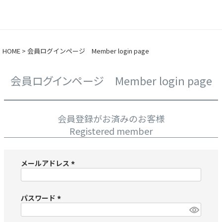
0
HOME
会員ログインページ Member login page
会員ログインページ Member login page
会員登録がお済みのお客様
Registered member
メールアドレス
(
必
須
パスワード
)
(
必