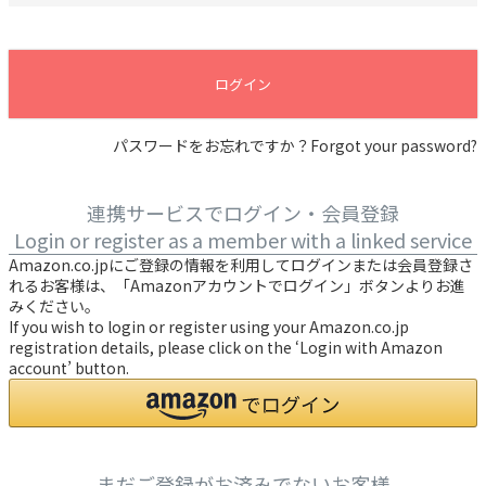
須
)
ログイン
パスワードをお忘れですか？Forgot your password?
連携サービスでログイン・会員登録
Login or register as a member with a linked service
Amazon.co.jpにご登録の情報を利用してログインまたは会員登録さ
れるお客様は、「Amazonアカウントでログイン」ボタンよりお進
みください。
If you wish to login or register using your Amazon.co.jp
registration details, please click on the ‘Login with Amazon
account’ button.
まだご登録がお済みでないお客様