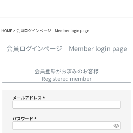
0
HOME
会員ログインページ Member login page
会員ログインページ Member login page
会員登録がお済みのお客様
Registered member
メールアドレス
(
必
須
パスワード
)
(
必