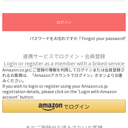
須
)
ログイン
パスワードをお忘れですか？Forgot your password?
連携サービスでログイン・会員登録
Login or register as a member with a linked service
Amazon.co.jpにご登録の情報を利用してログインまたは会員登録さ
れるお客様は、「Amazonアカウントでログイン」ボタンよりお進
みください。
If you wish to login or register using your Amazon.co.jp
registration details, please click on the ‘Login with Amazon
account’ button.
まだご登録がお済みでないお客様