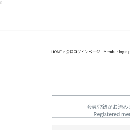
0
HOME
会員ログインページ Member login p
会員登録がお済み
Registered m