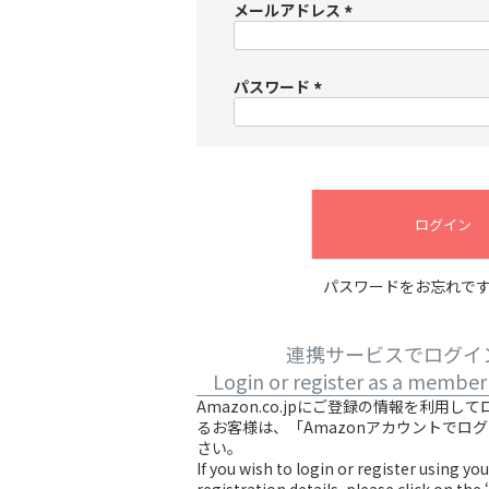
メールアドレス
(
必
須
パスワード
)
(
必
須
)
ログイン
パスワードをお忘れですか？Fo
連携サービスでログイ
Login or register as a member 
Amazon.co.jpにご登録の情報を利用
るお客様は、「Amazonアカウントでロ
さい。
If you wish to login or register using y