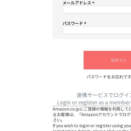
メールアドレス
(
必
須
パスワード
)
(
必
須
)
ログイン
パスワードをお忘れですか？Fo
連携サービスでログイ
Login or register as a member 
Amazon.co.jpにご登録の情報を利用
るお客様は、「Amazonアカウントでロ
さい。
If you wish to login or register using y