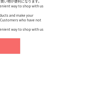
お買い物が便利になります。
enient way to shop with us
roducts and make your
.Customers who have not
enient way to shop with us