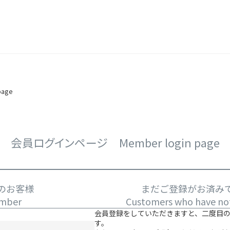
age
会員ログインページ Member login page
のお客様
まだご登録がお済み
ember
Customers who have not
会員登録をしていただきますと、二度目
す。