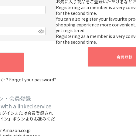
お気に入り商品をご登録いただけるなど
Registering as a member is a very conv
for the second time.
You can also register your favourite p
shopping experience more convenient
yet registered
Registering as a member is a very conv
for the second time.
会員登録
rgot your password?
ン・会員登録
with a linked service
してログインまたは会員登録され
グイン」ボタンよりお進みくだ
our Amazon.co.jp