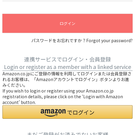
須
)
ログイン
パスワードをお忘れですか？Forgot your password?
連携サービスでログイン・会員登録
Login or register as a member with a linked service
Amazon.co.jpにご登録の情報を利用してログインまたは会員登録さ
れるお客様は、「Amazonアカウントでログイン」ボタンよりお進
みください。
If you wish to login or register using your Amazon.co.jp
registration details, please click on the ‘Login with Amazon
account’ button.
まだご登録がお済みでないお客様