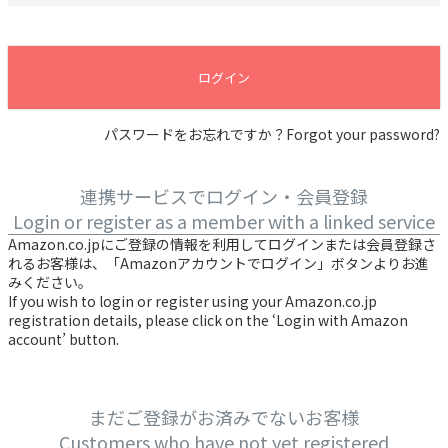
須
)
ログイン
パスワードをお忘れですか？Forgot your password?
連携サービスでログイン・会員登録
Login or register as a member with a linked service
Amazon.co.jpにご登録の情報を利用してログインまたは会員登録さ
れるお客様は、「Amazonアカウントでログイン」ボタンよりお進
みください。
If you wish to login or register using your Amazon.co.jp
registration details, please click on the ‘Login with Amazon
account’ button.
まだご登録がお済みでないお客様
Customers who have not yet registered