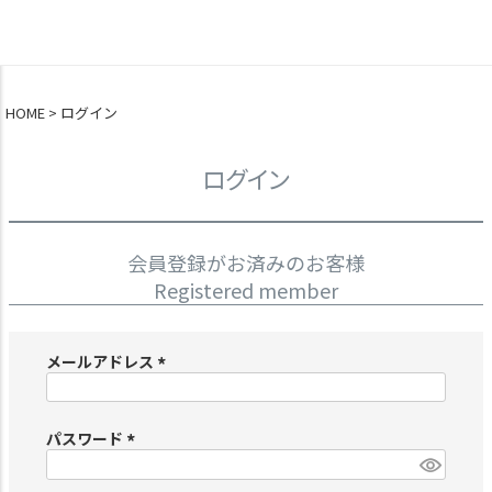
0
HOME
ログイン
ログイン
会員登録がお済みのお客様
Registered member
メールアドレス
(
必
須
パスワード
)
(
必