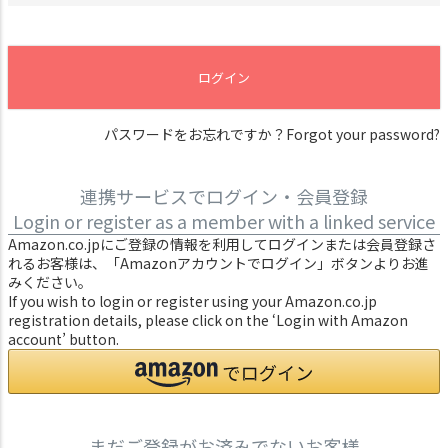
須
)
ログイン
パスワードをお忘れですか？Forgot your password?
連携サービスでログイン・会員登録
Login or register as a member with a linked service
Amazon.co.jpにご登録の情報を利用してログインまたは会員登録さ
れるお客様は、「Amazonアカウントでログイン」ボタンよりお進
みください。
If you wish to login or register using your Amazon.co.jp
registration details, please click on the ‘Login with Amazon
account’ button.
まだご登録がお済みでないお客様