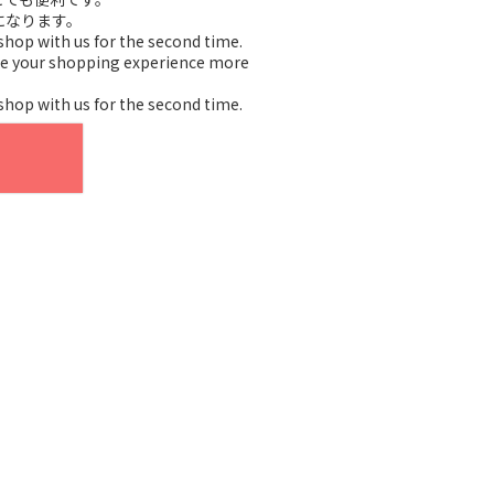
になります。
shop with us for the second time.
ake your shopping experience more
shop with us for the second time.