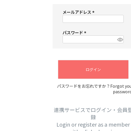
メールアドレス
(
必
須
パスワード
)
(
必
須
)
ログイン
パスワードをお忘れですか？Forgot you
passwor
連携サービスでログイン・会員
録
Login or register as a member