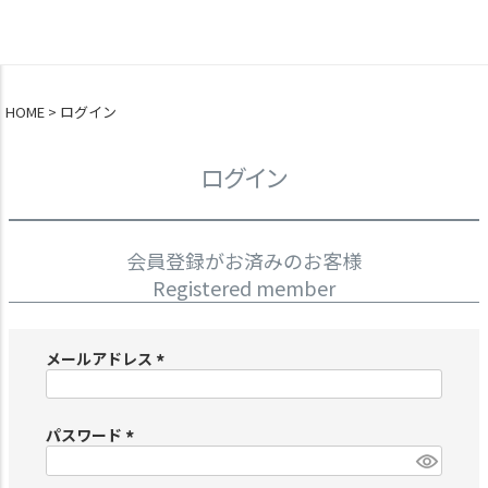
0
HOME
ログイン
ログイン
会員登録がお済みのお客様
Registered member
メールアドレス
(
必
須
パスワード
)
(
必