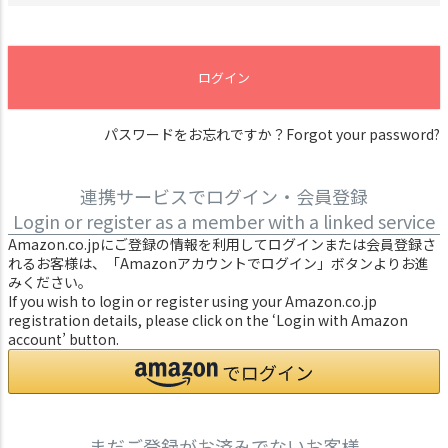
須
)
ログイン
パスワードをお忘れですか？Forgot your password?
連携サービスでログイン・会員登録
Login or register as a member with a linked service
Amazon.co.jpにご登録の情報を利用してログインまたは会員登録さ
れるお客様は、「Amazonアカウントでログイン」ボタンよりお進
みください。
If you wish to login or register using your Amazon.co.jp
registration details, please click on the ‘Login with Amazon
account’ button.
まだご登録がお済みでないお客様