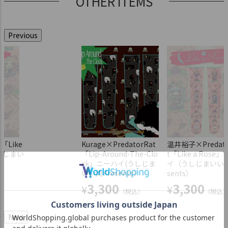
OTHER ITEMS
Previous
「Like
TA2YUKI×PredatorRa
ひな×PredatorRat「おふろニ
Kurage×PredatorRat
Kurage×PredatorRat「
温井裕子×Predato
うしじまい
t 「GREEN ピンタック
ーハイ」(うしじまいい肉Prese
「Lip-Around-The-Clo
-Rock」ニーハイ(うしじ
t「Like a Rose
ニットプリント」 ニー
nts）
ck」ニーハイ(うしじま
肉Presents）
イ（うしじまいい肉
ハイ(うしじまいい肉 Pr
いい肉Presents）
sents）
3,300
3,300
¥
¥
（税込）
（税込）
sents)
3,300
3,300
¥
¥
（税込）
（税込
3,300
¥
（税込）
Next