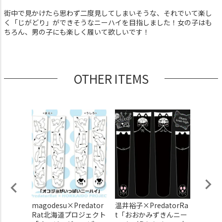
街中で見かけたら思わず二度見してしまいそうな、それでいて楽し
く「じがどり」ができそうなニーハイを目指しました！女の子はも
ちろん、男の子にも楽しく履いて欲しいです！
OTHER ITEMS
torRa
magodesu×Predator
温井裕子×PredatorRa
めーち
ニーハイ」
Rat北海道プロジェクト
t「おおかみずきんニー
×Pred