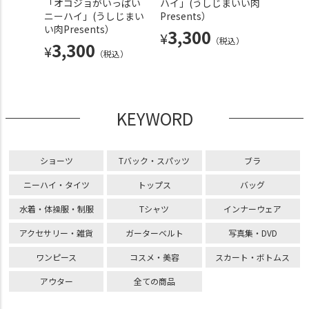
resen
「オコジョがいっぱい
ハイ」(うしじまいい肉
ドルラ
ニーハイ」(うしじまい
Presents）
くニー
い肉Presents）
いい肉P
3,300
¥
込）
（税込）
3,300
3,
¥
¥
（税込）
KEYWORD
ショーツ
Tバック・スパッツ
ブラ
ニーハイ・タイツ
トップス
バッグ
水着・体操服・制服
Tシャツ
インナーウェア
アクセサリー・雑貨
ガーターベルト
写真集・DVD
ワンピース
コスメ・美容
スカート・ボトムス
アウター
全ての商品