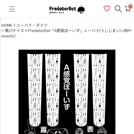
PredatorRat（プレデターラット）
0
HOME
ニーハイ・タイツ
黒川ナイス×PredatorRat「A感覚ぼーいず」ニーハイ(うしじまいい肉Pr
esents）