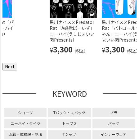
Rat「パ
magodesu×Predator
parico×PredatorRat「わたし
黒川ナイス×Predator
ひな×PredatorRat「お
黒川ナイス×Preda
ニーハイ
Rat北海道プロジェクト
のくまちゃんニーハイ」(うし
Rat「A感覚ぼーいず」
ーハイ」(うしじまいい肉Pr
Rat「パトロール
ts）
「オコジョが見てるニ
じまいい肉Presents）
ニーハイ(うしじまいい
nts）
ゃん」ニーハイ(う
ーハイ」(うしじまいい
肉Presents）
まいい肉Presents
3,300
3,300
¥
¥
（税込）
（税込）
肉Presents）
3,300
3,300
¥
¥
（税込）
（税込
3,300
¥
（税込）
Next
KEYWORD
ショーツ
Tバック・スパッツ
ブラ
ニーハイ・タイツ
トップス
バッグ
水着・体操服・制服
Tシャツ
インナーウェア