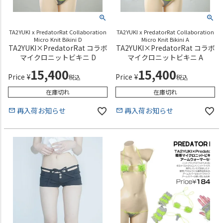
TA2YUKI x PredatorRat Collaboration
TA2YUKI x PredatorRat Collaboration
Micro Knit Bikini D
Micro Knit Bikini A
TA2YUKI×PredatorRat コラボ
TA2YUKI×PredatorRat コラボ
マイクロニットビキニ D
マイクロニットビキニ A
15,400
15,400
Price
¥
Price
¥
税込
税込
在庫切れ
在庫切れ
再入荷お知らせ
再入荷お知らせ