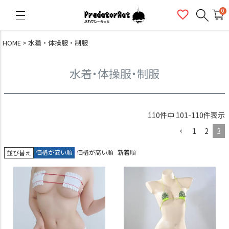
PredatorRat（プレデターラット）
0
HOME
水着・体操服・制服
水着・体操服・制服
110
件中
101
-
110
件表示
1
2
3
価格が安い順
価格が高い順
新着順
並び替え