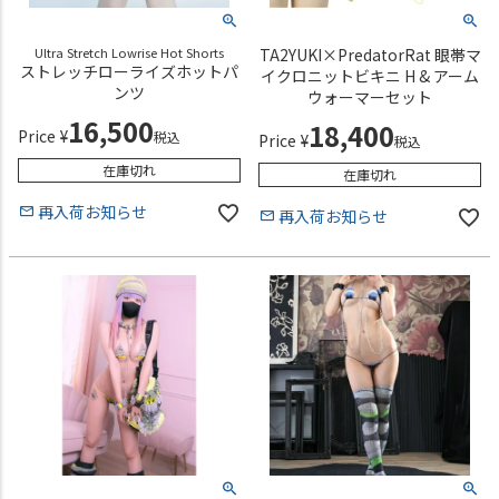
Ultra Stretch Lowrise Hot Shorts
TA2YUKI×PredatorRat 眼帯マ
ストレッチローライズホットパ
イクロニットビキニ H & アーム
ンツ
ウォーマーセット
16,500
18,400
Price
¥
税込
Price
¥
税込
在庫切れ
在庫切れ
再入荷お知らせ
再入荷お知らせ