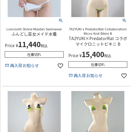
Loincloth Shrine Maiden Swimwear
TA2YUKI x PredatorRat Collaboration
ふんどし巫女メイド水着
Micro Knit Bikini B
TA2YUKI×PredatorRat コラボ
11,440
マイクロニットビキニ B
Price
¥
税込
15,400
在庫切れ
Price
¥
税込
在庫切れ
再入荷お知らせ
再入荷お知らせ