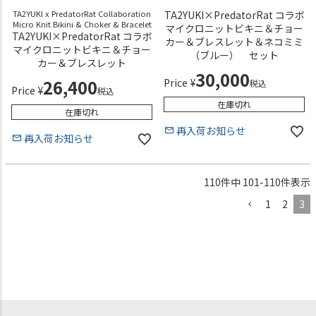
TA2YUKI x PredatorRat Collaboration
TA2YUKI×PredatorRat コラボ
Micro Knit Bikini & Choker & Bracelet
マイクロニットビキニ＆チョー
TA2YUKI×PredatorRat コラボ
カー＆ブレスレット＆ネコミミ
マイクロニットビキニ＆チョー
（ブルー） セット
カー＆ブレスレット
30,000
26,400
Price
¥
税込
Price
¥
税込
在庫切れ
在庫切れ
再入荷お知らせ
再入荷お知らせ
110
件中
101
-
110
件表示
1
2
3