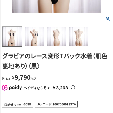
グラビアのレース変形Tバック水着（肌色
裏地あり）〈黒〉
9,790
¥
Price
税込
￥3,263
ペイディなら月々
商品番号
swi-0088
JANコード
1007000011974