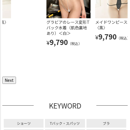
〈黒〉
グラビアの水着ワンピ
グラビアの水着ワンピースタイ
グラビアのレース変形T
グラビアの水着ワンピース
メイドワンピース
ースタイプ（裏地な
プ（裏地なし）〈黒〉
バック水着（肌色裏地
プ（裏地なし）〈白〉
〈黒〉
し）〈黒〉 & magodes
あり）＜白＞
9,790
9,790
9,790
¥
¥
¥
（税込）
（税込）
（税込
u×PredatorRat「デス
9,790
¥
（税込）
イエティに遭遇したが
命拾いしたニーハイ」
セット
13,090
¥
（税込）
Next
KEYWORD
ショーツ
Tバック・スパッツ
ブラ