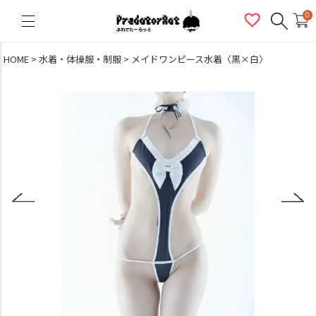
PredatorRat（プレデターラット）
0
HOME
水着・体操服・制服
メイドワンピース水着〈黒×白〉