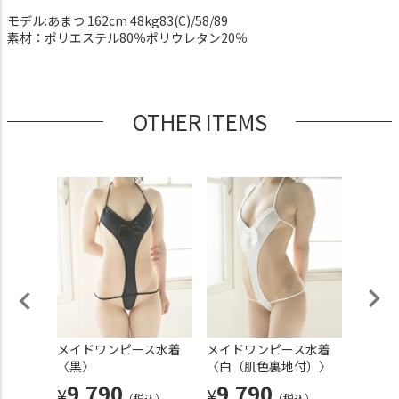
モデル:あまつ 162cm 48kg83(C)/58/89
素材：ポリエステル80％ポリウレタン20％
OTHER ITEMS
シフォ
メイドワンピース水着
メイドワンピース水着
グラビ
クパンツ
〈黒〉
〈白（肌色裏地付）〉
ースタ
し）〈
9,790
9,790
¥
¥
（税込）
（税込）