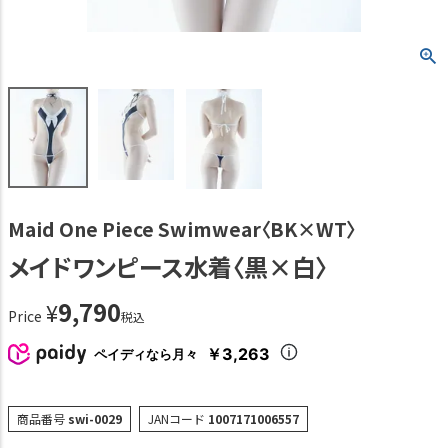
Maid One Piece Swimwear〈BK×WT〉
メイドワンピース水着〈黒×白〉
9,790
¥
Price
税込
￥3,263
ペイディなら月々
商品番号
swi-0029
JANコード
1007171006557