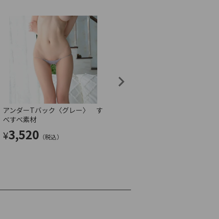
アンダーTバック〈グレー〉 す
ウルトラローライズTバック
べすべ素材
〈黒〉
3,520
3,190
¥
¥
（税込）
（税込）