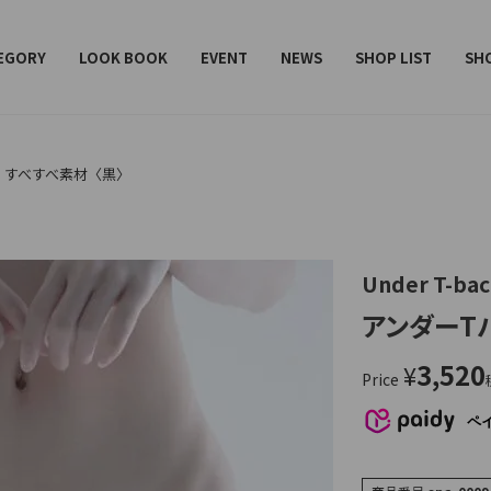
レデターラット）
EGORY
LOOK BOOK
EVENT
NEWS
SHOP LIST
SH
 すべすべ素材〈黒〉
Under T-ba
アンダーT
3,520
¥
Price
ペ