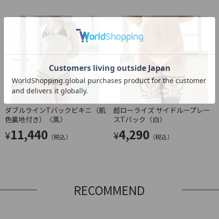
ダブルラインTバックビキニ（肌
超ローライズ サイドループレー
色裏地付き）〈黒〉
スTバック〈白〉
11,440
4,290
¥
¥
（税込）
（税込）
RECOMMEND