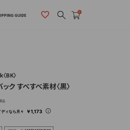
0
OPPING GUIDE
ck〈BK〉
バック すべすべ素材〈黒〉
税込
￥1,173
イディなら月々