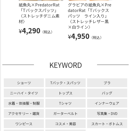
 ダブ
紙魚丸×PredatorRat
グラビアの紙魚丸×Pre
光沢マ
んどし
「Tバックスパッツ」
datorRat「Tバックス
（水着
〈ストレッチデニム素
パッツ ライン入り」
り〈光
材〉
〈ストレッチレザー黒
ライン
込）
×白ライン〉
4,290
5,
¥
¥
（税込）
4,950
¥
（税込）
KEYWORD
ショーツ
Tバック・スパッツ
ブラ
ニーハイ・タイツ
トップス
バッグ
水着・体操服・制服
Tシャツ
インナーウェア
アクセサリー・雑貨
ガーターベルト
写真集・DVD
ワンピース
コスメ・美容
スカート・ボトムス