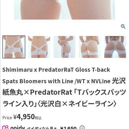
Shimimaru x PredatorRaT Gloss T-back
光沢
Spats Bloomers with Line /WT x NVLine
紙魚丸×PredatorRat 「Tバックスパッツ
ライン入り」〈光沢白×ネイビーライン〉
4,950
¥
Price
税込
￥1,650
ペイディなら月々