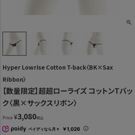
Hyper Lowrise Cotton T-back〈BK×Sax
Ribbon〉
【数量限定】超超ローライズ コットンTバッ
ク〈黒×サックスリボン〉
3,080
¥
Price
税込
￥1,026
ペイディなら月々