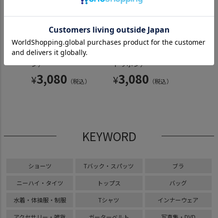
 オー
超超ローライズ コット
超超ローライズ コット
超超ロ
ースハ
ンTバック〈黒×黒リボ
ンTバック〈白×ホワイ
ンTバ
〉
ン〉
トリボン〉
3,
¥
3,080
3,080
¥
¥
込）
（税込）
（税込）
KEYWORD
ショーツ
Tバック・スパッツ
ブラ
ニーハイ・タイツ
トップス
バッグ
水着・体操服・制服
Tシャツ
インナーウェア
アクセサリー・雑貨
ガーターベルト
写真集・DVD