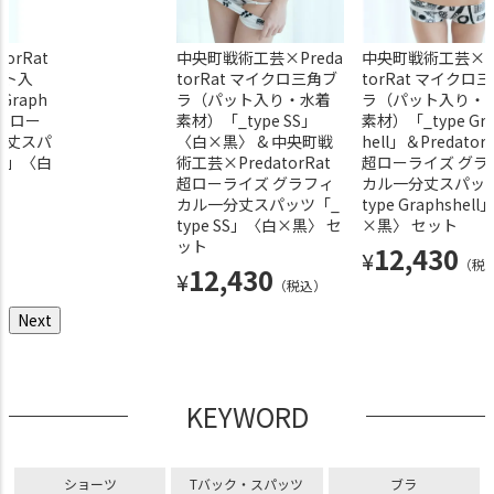
orRat
超超ローライズ シフォ
マイクロシフォンフリルTバッ
中央町戦術工芸×Preda
中央町戦術工芸×Predator
中央町戦術工芸×Pr
ット入
ンリボンTバックパンツ
ク 水無月みり×PredatorRatモ
torRat マイクロ三角ブ
超ローライズ グラフィカ
torRat マイクロ
Graph
〈ピンク〉
デル〈黒〉
ラ（パット入り・水着
丈スパッツ「blitz tigeri
ラ（パット入り・
t 超ロー
素材）「_type SS」
〈虎柄〉
素材）「_type Gra
4,070
4,290
¥
¥
（税込）
（税込）
分丈スパ
〈白×黒〉 & 中央町戦
hell」＆Predator
4,510
¥
（税込）
ell」〈白
術工芸×PredatorRat
超ローライズ グラ
超ローライズ グラフィ
カル一分丈スパッ
カル一分丈スパッツ「_
type Graphshel
type SS」〈白×黒〉 セ
×黒〉 セット
ット
12,430
¥
（税
12,430
¥
（税込）
Next
KEYWORD
ショーツ
Tバック・スパッツ
ブラ