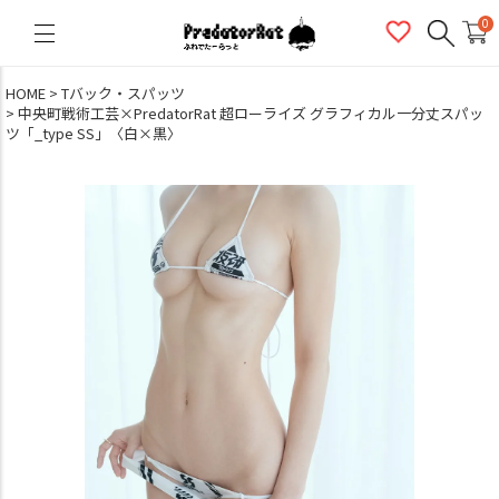
PredatorRat（プレデターラット）
0
HOME
Tバック・スパッツ
中央町戦術工芸×PredatorRat 超ローライズ グラフィカル一分丈スパッ
ツ「_type SS」〈白×黒〉