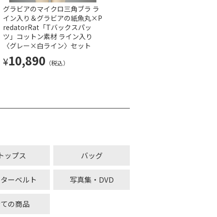
グラビアのマイクロ三角ブラ ラ
グラビアの眼帯ブラ〈白〉 & 超
イン入り＆グラビアの紙魚丸×P
ローライズ 紐パンツ〈白〉
redatorRat「Tバックスパッ
8,140
¥
（税込）
ツ」コットン素材 ライン入り
〈グレー×白ライン〉セット
10,890
¥
（税込）
トップス
バッグ
ーターベルト
写真集・DVD
全ての商品