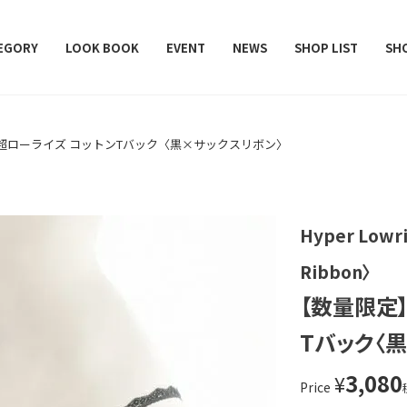
レデターラット）
EGORY
LOOK BOOK
EVENT
NEWS
SHOP LIST
SH
超ローライズ コットンTバック〈黒×サックスリボン〉
Hyper Lowr
Ribbon〉
【数量限定
Tバック〈
3,080
¥
Price