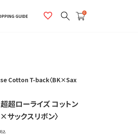
0
OPPING GUIDE
ise Cotton T-back〈BK×Sax
】超超ローライズ コットン
黒×サックスリボン〉
税込