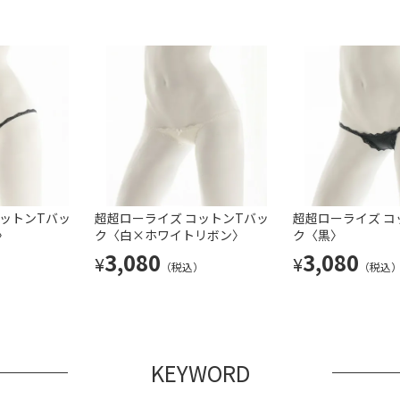
コットンTバッ
超超ローライズ シフォンバックリボ
超超ローライズ コットンTバッ
超超ローライズ フリルレ
超超ローライズ コ
〉
ンTバック〈ピンク〉
ク〈白×ホワイトリボン〉
〈黒〉
ク〈黒〉
4,290
3,080
5,390
3,080
¥
¥
¥
¥
）
（税込）
（税込）
（税込）
（税込
KEYWORD