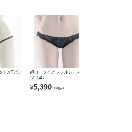
ースパンツ
ットンTバッ
超ローライズ サイドループレースT
超ローライズ フリルレースパン
超ローライズ シフ
超超ローライズ コ
バック〈白〉
ツ〈黒〉
クペチパンツ〈黒
ク〈白〉
4,290
5,390
4,290
3,080
¥
¥
¥
¥
）
（税込）
（税込）
（税込）
（税込）