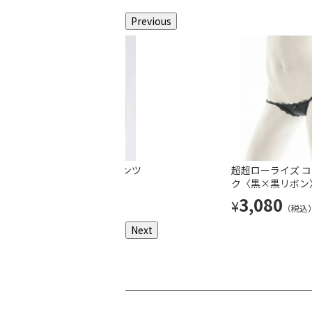
Previous
超ローライズ フリルレースパンツ
超超ローライズ コットンTバック
超超ローライズ 
〈黒〉
〈白〉
ク〈黒×黒リボン
5,390
3,080
3,080
¥
¥
¥
（税込）
（税込）
（税込
Next