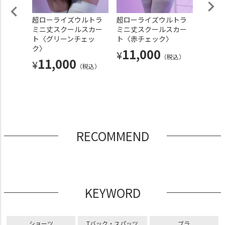
デザイン
超ローライズウルトラ
超ローライズウルトラ
超ロー
次元Tシ
ミニ丈スクールスカー
ミニ丈スクールスカー
ミニ丈
ト〈グリーンチェッ
ト〈赤チェック〉
ト〈セ
ク〉
ー〉
11,000
¥
込）
（税込）
11,000
11
¥
¥
（税込）
RECOMMEND
KEYWORD
ショーツ
Tバック・スパッツ
ブラ