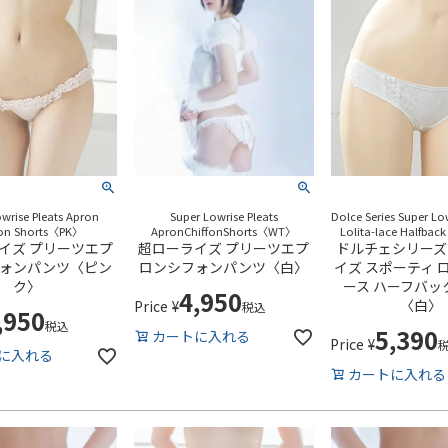
wrise Pleats Apron
Super Lowrise Pleats
Dolce Series Super Lo
fon Shorts〈PK〉
ApronChiffonShorts〈WT〉
Lolita-lace Halfback
イズ プリーツエプ
超ローライズ プリーツエプ
ドルチェシリーズ
ォンパンツ〈ピン
ロンシフォンパンツ〈白〉
イズ スポーティ 
ク〉
ース ハーフバッ
4,950
〈白〉
Price
¥
税込
,950
税込
5,390
カートに入れる
Price
¥
に入れる
カートに入れる