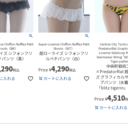
e Chiffon Ruffles Petit
Super Lowrise Chiffon Ruffles Petit
Central City Tactica
horts〈BK〉
Shorts〈WT〉
PredatorRat Graphi
イズ シフォンフリ
超ローライズ シフォンフリ
Lowrise Sideloop P
Swimwear String "blit
チパンツ〈黒〉
ルペチパンツ〈白〉
Tiger patte
中央町戦術
,290
4,290
Price
¥
税込
税込
×PredatorRa
ズ グラフィカル
に入れる
カートに入れる
プパンツ（水
「blitz tiger
4,510
Price
¥
カートに入れる