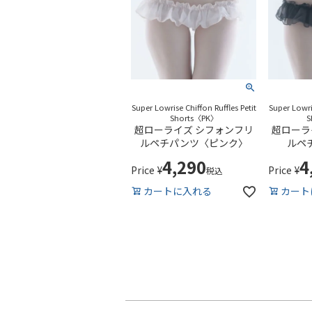
Super Lowrise Chiffon Ruffles Petit
Super Lowris
Shorts〈PK〉
S
超ローライズ シフォンフリ
超ローラ
ルペチパンツ〈ピンク〉
ルペ
4,290
4
Price
¥
Price
¥
税込
カートに入れる
カート