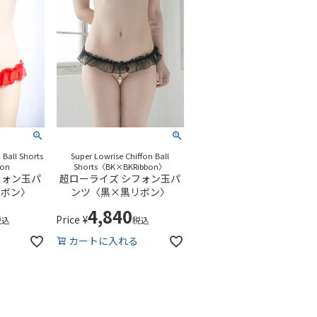
 Ball Shorts
Super Lowrise Chiffon Ball
bon
Shorts〈BK×BKRibbon〉
フォン玉パ
超ローライズ シフォン玉パ
リボン〉
ンツ〈黒×黒リボン〉
4,840
Price
¥
税込
税込
カートに入れる