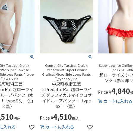
City Tactical Craft x
Central City Tactical Craft x
Super Lowrise Chiffon
rRat Super Lowrise
PredatorRat Super Lowrise
/RD x RD Rib
Sideloop Pants "_type
Grafical Micro Side Loop Pants
超ローライズ シ
S" / WT x BK
"_type SS"/ BK
ンツ〈赤×赤
央町戦術工芸
中央町戦術工芸
4,840
torRat 超ローライ
×PredatorRat 超ローライ
Price
¥
ドループパンツ（水
ズ グラフィカルマイクロサ
_type SS」〈白
イドループパンツ「_type
カートに入れる
×黒〉
SS」〈黒〉
,510
4,510
Price
¥
税込
税込
に入れる
カートに入れる