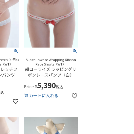
retch Ruffles
Super Lowrise Wrapping Ribbon
rts〈WT〉
Race Shorts〈WT〉
トレッチフ
超ローライズ ラッピングリ
ンパンツ
ボンレースパンツ〈白〉
5,390
Price
¥
税込
税込
カートに入れる