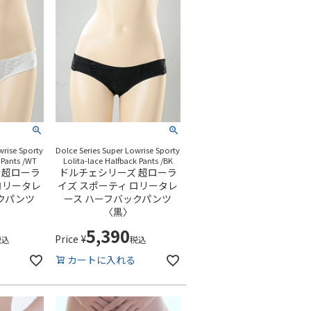
wrise Sporty
Dolce Series Super Lowrise Sporty
 Pants /WT
Lolita-lace Halfback Pants /BK
 超ローラ
ドルチェシリーズ 超ローラ
ロリータレ
イズ スポーティ ロリータレ
クパンツ
ース ハーフバックパンツ
〈黒〉
5,390
Price
¥
税込
税込
カートに入れる