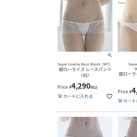
Super Lowrise Race Shorts〈WT〉
Super
超ローライズ レースパンツ
S
超ローラ
〈白〉
4,290
Price
¥
税込
4
Price
¥
カートに入れる
カート