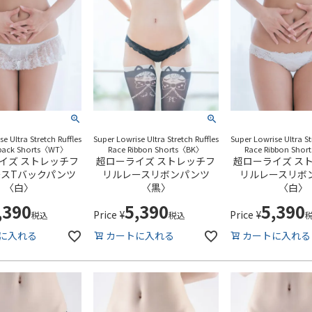
e Ultra Stretch Ruffles
Super Lowrise Ultra Stretch Ruffles
Super Lowrise Ultra St
-back Shorts〈WT〉
Race Ribbon Shorts〈BK〉
Race Ribbon Sho
イズ ストレッチフ
超ローライズ ストレッチフ
超ローライズ ス
ースTバックパンツ
リルレースリボンパンツ
リルレースリボ
〈白〉
〈黒〉
〈白〉
,390
5,390
5,390
Price
¥
Price
¥
税込
税込
に入れる
カートに入れる
カートに入れる