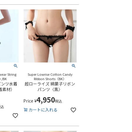
ear String
Super Lowrise Cotton Candy
e /BK
Ribbon Shorts〈BK〉
パンツ水着
超ローライズ 綿菓子リボン
着素材）
パンツ〈黒〉
〉
4,950
Price
¥
税込
税込
カートに入れる