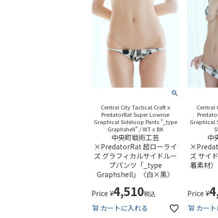
Central City Tactical Craft x
Central 
PredatorRat Super Lowrise
Predato
Graphical Sideloop Pants "_type
Graphical 
Graphshell" / WT x BK
S
中央町戦術工芸
中
×PredatorRat 超ローライ
×Preda
ズ グラフィカルサイドルー
ズ サイ
プパンツ「_type
着素材）「
Graphshell」〈白×黒〉
4,510
4
Price
¥
Price
¥
税込
カートに入れる
カート