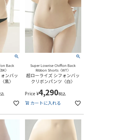
ffon Back
Super Lowrise Chiffon Back
s〈BK〉
Ribbon Shorts〈WT〉
フォンバッ
超ローライズ シフォンバッ
ツ〈黒〉
クリボンパンツ〈白〉
4,290
Price
¥
税込
税込
カートに入れる