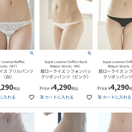
 Lowrise Ruffles
Super Lowrise Chiffon Back
Super Lowrise Chi
horts〈WT〉
Ribbon Shorts〈PK〉
Ribbon Short
イズ フリルパンツ
超ローライズ シフォンバッ
超ローライズ シ
〈白〉
クリボンパンツ〈ピンク〉
クリボンパン
,290
4,290
4,290
Price
¥
Price
¥
税込
税込
に入れる
カートに入れる
カートに入れる