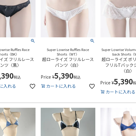
owrise Ruffles Race
Super Lowrise Ruffles Race
Super Lowrise Volumey
horts〈BK〉
Shorts〈WT〉
back Shorts
イズ フリルレース
超ローライズ フリルレース
超ローライズ ボ
ンツ〈黒〉
パンツ〈白〉
フリルTバック
〈白〉
,390
5,390
Price
¥
税込
税込
5,390
Price
¥
に入れる
カートに入れる
カートに入れる