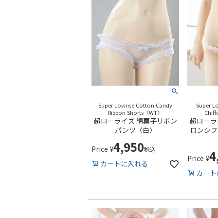
Super Lowrise Cotton Candy
Super Lo
Ribbon Shorts〈WT〉
Chif
超ローライズ 綿菓子リボン
超ローラ
パンツ〈白〉
ロンシフ
4,950
Price
¥
税込
4
Price
¥
カートに入れる
カート