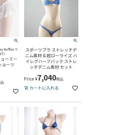
 Ruffles T-
スポーツブラ ストレッチデ
〈WT〉
ニム素材 & 超ローライズ ハ
リューミー
イレグハーフバック ストレ
ショーツ
ッチデニム素材 セット
7,040
Price
¥
税込
税込
カートに入れる