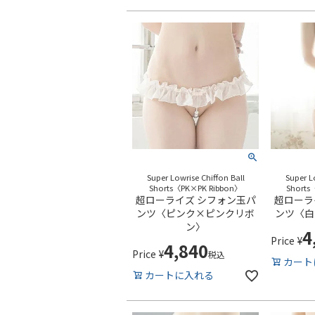
Super Lowrise Chiffon Ball
Super L
Shorts〈PK×PK Ribbon〉
Shorts
超ローライズ シフォン玉パ
超ローラ
ンツ〈ピンク×ピンクリボ
ンツ〈白
ン〉
4
Price
¥
4,840
Price
¥
税込
カート
カートに入れる