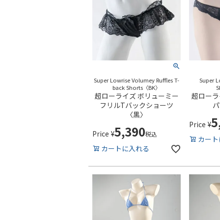
Super Lowrise Volumey Ruffles T-
Super L
back Shorts〈BK〉
S
超ローライズ ボリューミー
超ローラ
フリルTバックショーツ
パ
〈黒〉
5
Price
¥
5,390
Price
¥
税込
カート
カートに入れる