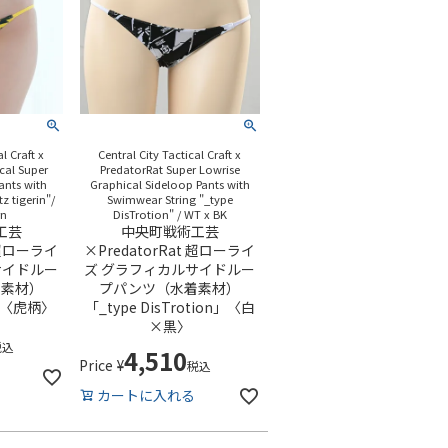
l Craft x
Central City Tactical Craft x
cal Super
PredatorRat Super Lowrise
ants with
Graphical Sideloop Pants with
z tigerin"/
Swimwear String "_type
rn
DisTrotion" / WT x BK
工芸
中央町戦術工芸
t 超ローライ
×PredatorRat 超ローライ
サイドルー
ズ グラフィカルサイドルー
着素材）
プパンツ（水着素材）
in」〈虎柄〉
「_type DisTrotion」〈白
×黒〉
税込
4,510
Price
¥
税込
カートに入れる