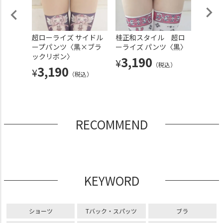
イドル
超ローライズ サイドル
桂正和スタイル 超ロ
【数量
×ホワ
ープパンツ〈黒×ブラ
ーライズ パンツ〈黒〉
ライズ
ックリボン〉
ピコレ
3,190
¥
（税込）
色）〉
3,190
¥
込）
（税込）
3,
¥
RECOMMEND
KEYWORD
ショーツ
Tバック・スパッツ
ブラ