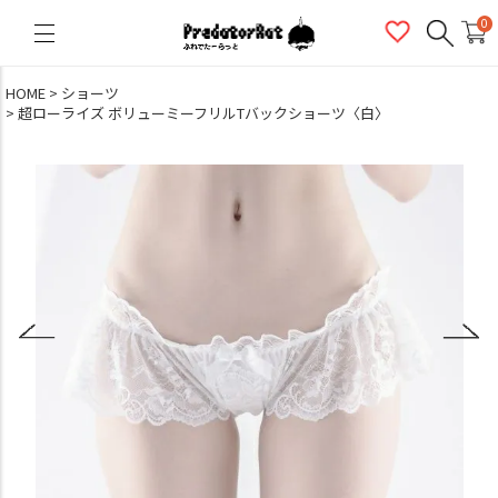
PredatorRat（プレデターラット）
0
HOME
ショーツ
超ローライズ ボリューミーフリルTバックショーツ〈白〉