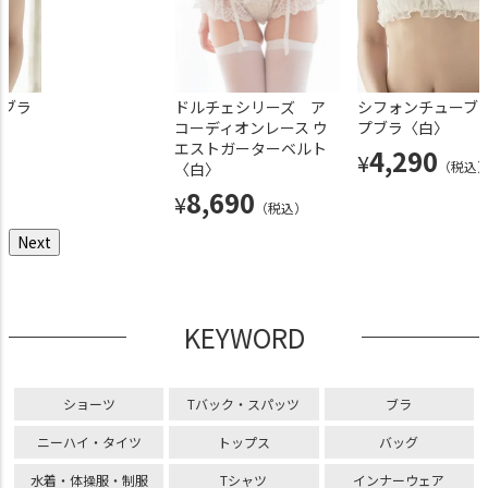
プブラ
超ローライズ レースパ
超ローライズ シフォンフリルペ
ドルチェシリーズ ア
超ローライズ レースパン
シフォンチューブ
ンツ〈黒〉
チパンツ〈白〉
コーディオンレース ウ
〈白〉
プブラ〈白〉
エストガーターベルト
4,290
4,290
4,290
4,290
¥
¥
¥
¥
（税込）
（税込）
（税込）
（税込
〈白〉
8,690
¥
（税込）
Next
KEYWORD
ショーツ
Tバック・スパッツ
ブラ
ニーハイ・タイツ
トップス
バッグ
水着・体操服・制服
Tシャツ
インナーウェア