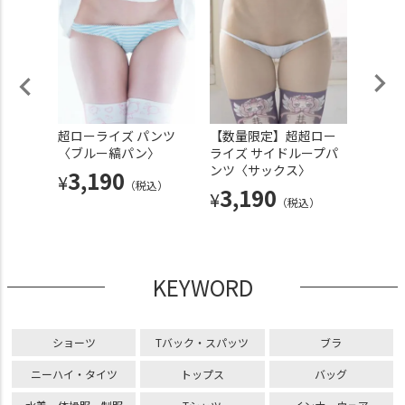
イドル
超ローライズ パンツ
【数量限定】超超ロー
超ロー
レー〉
〈ブルー縞パン〉
ライズ サイドループパ
ープパ
ンツ〈サックス〉
ックリ
3,190
¥
込）
（税込）
3,190
3,
¥
¥
（税込）
KEYWORD
ショーツ
Tバック・スパッツ
ブラ
ニーハイ・タイツ
トップス
バッグ