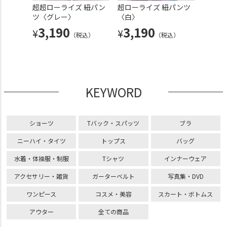
ローラ
超超ローライズ 紐パン
超ローライズ 紐パンツ
超ロー
ピン
ツ〈グレー〉
〈白〉
紐パン
し〈グ
3,190
3,190
¥
¥
（税込）
（税込）
3,
¥
込）
KEYWORD
ショーツ
Tバック・スパッツ
ブラ
ニーハイ・タイツ
トップス
バッグ
水着・体操服・制服
Tシャツ
インナーウェア
アクセサリー・雑貨
ガーターベルト
写真集・DVD
ワンピース
コスメ・美容
スカート・ボトムス
アウター
全ての商品